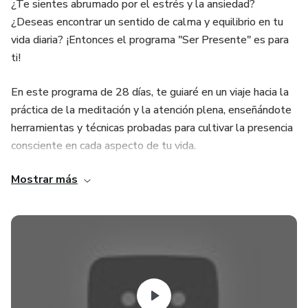
¿Te sientes abrumado por el estrés y la ansiedad?
¿Deseas encontrar un sentido de calma y equilibrio en tu
vida diaria? ¡Entonces el programa "Ser Presente" es para
ti!
En este programa de 28 días, te guiaré en un viaje hacia la
práctica de la meditación y la atención plena, enseñándote
herramientas y técnicas probadas para cultivar la presencia
consciente en cada aspecto de tu vida.
Mostrar más
Beneficios de "Ser Presente":
🧘 Aprende a reducir el estrés y la ansiedad.
🌱 Desarrolla una mayor claridad mental y concentración.
💖 Mejora tus relaciones personales y profesionales.