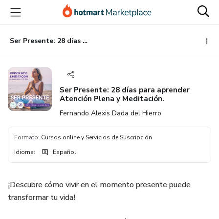
Ir
Ir
Ir
al
a
al
contenido
la
pie
principal
página
de
Ser Presente: 28 días para aprender Atención Plena y Meditación.
de
página
pago
Ser Presente: 28 días para aprender
Atención Plena y Meditación.
Fernando Alexis Dada del Hierro
Formato
:
Cursos online y Servicios de Suscripción
Idioma
:
Español
¡Descubre cómo vivir en el momento presente puede
transformar tu vida!