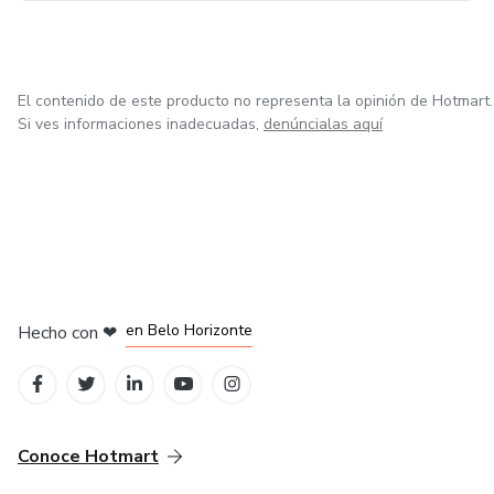
El contenido de este producto no representa la opinión de Hotmart.
Si ves informaciones inadecuadas,
denúncialas aquí
en Ciudad de México
en Bogotá
en Amsterdam
en Madrid
en Belo Horizonte
Hecho con
❤
Conoce Hotmart