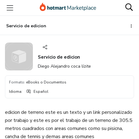
Ir
Ir
Ir
al
a
al
contenido
la
pie
principal
página
de
Servicio de edicion
de
página
pago
Servicio de edicion
Diego Alejandro coca lízite
Formato
:
eBooks o Documentos
Idioma
:
Español
edicion de terreno este es un texto y un link personalizado
por trabajo y este es por el trabajo de un terreno de 305.5
metros cuadrados con areas comunes como su pisicna,
cancha de tennis y demas areas comunes