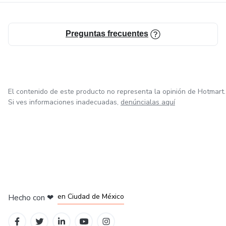
Preguntas frecuentes
El contenido de este producto no representa la opinión de Hotmart.
Si ves informaciones inadecuadas,
denúncialas aquí
en Bogotá
en Amsterdam
en Madrid
en Ciudad de México
Hecho con
❤
en Belo Horizonte