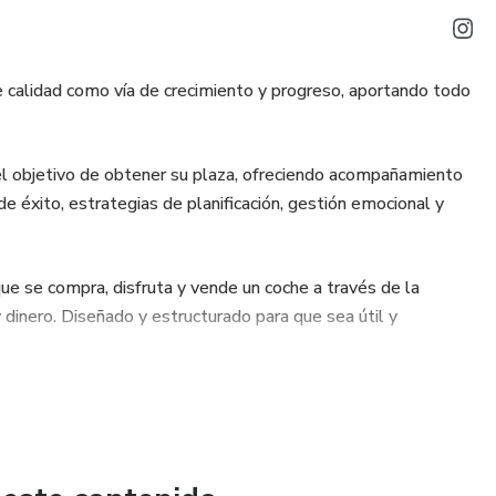
 calidad como vía de crecimiento y progreso, aportando todo
el objetivo de obtener su plaza, ofreciendo acompañamiento
e éxito, estrategias de planificación, gestión emocional y
ue se compra, disfruta y vende un coche a través de la
 dinero. Diseñado y estructurado para que sea útil y
del sector de la automoción se canaliza a traves del
bilicen su conocimiento e impulsen sus negocios a través de