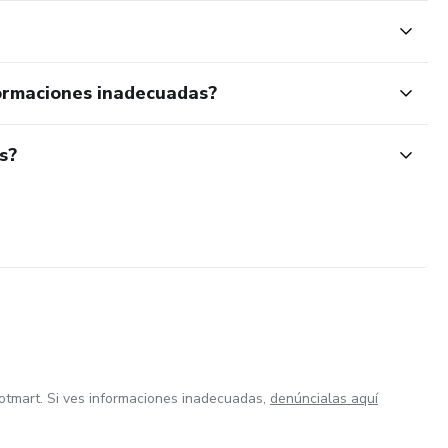
ormaciones inadecuadas?
s?
otmart. Si ves informaciones inadecuadas,
denúncialas aquí