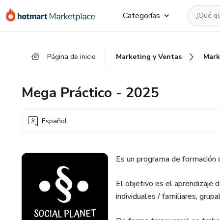
Ir
Ir
Ir
Categorías
al
a
al
contenido
la
pie
principal
página
de
Página de inicio
Marketing y Ventas
Mark
de
página
pago
Mega Práctico - 2025
Español
Es un programa de formación co
El objetivo es el aprendizaje 
individuales / familiares, grup