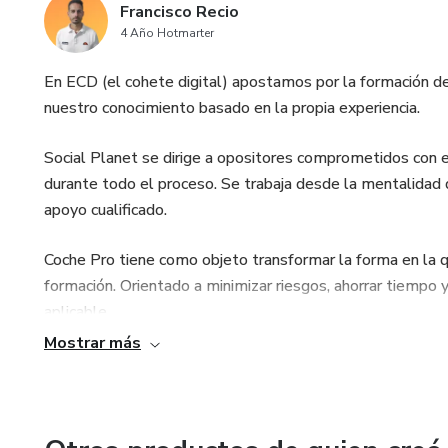
Francisco Recio
4 Año Hotmarter
En ECD (el cohete digital) apostamos por la formación de
nuestro conocimiento basado en la propia experiencia.
Social Planet se dirige a opositores comprometidos con 
durante todo el proceso. Se trabaja desde la mentalidad d
apoyo cualificado.
Coche Pro tiene como objeto transformar la forma en la q
formación. Orientado a minimizar riesgos, ahorrar tiempo y
aplicable.
Mostrar más
La división de acompañamiento e impulso a profesionales 
programa MPC y del Club PRO, con el objetivo de que visi
las RRSS, la marca personal y la IA,