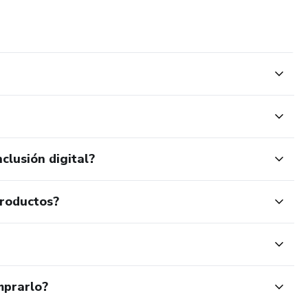
clusión digital?
productos?
mprarlo?