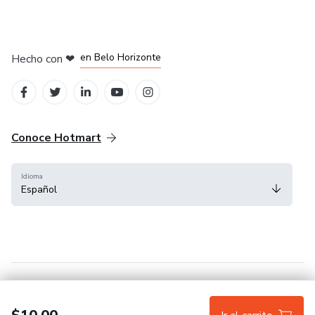
en Ciudad de México
en Bogotá
en Amsterdam
en Madrid
en Belo Horizonte
Hecho con
❤
Conoce Hotmart
Idioma
Español
FAQ
Términos
Privacidad
Cookies