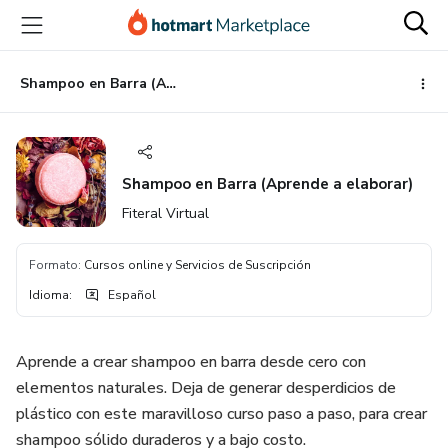
Ir
Ir
Ir
al
a
al
contenido
la
pie
principal
página
de
Shampoo en Barra (Aprende a elaborar)
de
página
pago
Shampoo en Barra (Aprende a elaborar)
Fiteral Virtual
Formato
:
Cursos online y Servicios de Suscripción
Idioma
:
Español
Aprende a crear shampoo en barra desde cero con
elementos naturales. Deja de generar desperdicios de
plástico con este maravilloso curso paso a paso, para crear
shampoo sólido duraderos y a bajo costo.