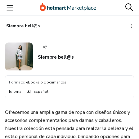
Ir
Ir
Ir
al
a
al
contenido
la
pie
principal
página
de
Siempre bell@s
de
página
pago
Siempre bell@s
Formato
:
eBooks o Documentos
Idioma
:
Español
Ofrecemos una amplia gama de ropa con diseños únicos y
accesorios complementarios para damas y caballeros.
Nuestra colección está pensada para realzar la belleza y el
estilo personal de cada individuo, brindando opciones para