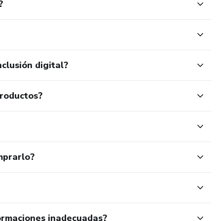
?
clusión digital?
productos?
mprarlo?
ormaciones inadecuadas?