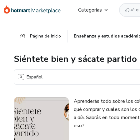
Ir
Ir
Ir
Categorías
al
a
al
contenido
la
pie
principal
página
de
Página de inicio
Enseñanza y estudios académi
de
página
pago
Siéntete bien y sácate partido
Español
Aprenderás todo sobre los col
qué comprar y cuales son los 
a día. Sabrás en todo momento
eso?