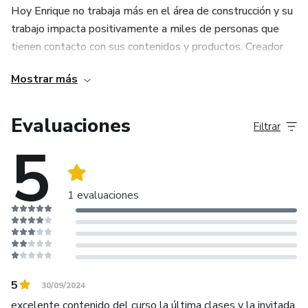
Hoy Enrique no trabaja más en el área de construcción y su
trabajo impacta positivamente a miles de personas que
tienen contacto con sus contenidos y productos. Creador
del sitio Viveincreible.com y de cursos online como
Mostrar más
Reprográmate Rápido, ayuda a todo el mundo que desea
cambiar de vida a través de la transformación personal y el
cambio de pensamiento.
Evaluaciones
Filtrar
5
Ahora Enrique logra dedicarse a lo que ama, prestar un
servicio al mundo ayudando a las personas a alcanzar sus
objetivos y crear un estilo de vida increíble, viviendo la vida
1 evaluaciones
que siempre soñó.
5
30/09/2024
excelente contenido del curso la última clases y la invitada,