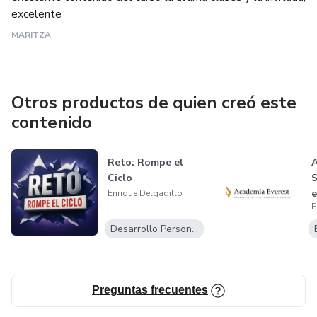
excelente
MARITZA
Otros productos de quien creó este
contenido
Reto: Rompe el
A
Ciclo
S
e
Enrique Delgadillo
E
r
Desarrollo Personal
Preguntas frecuentes