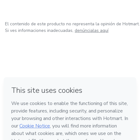
El contenido de este producto no representa la opinión de Hotmart.
Si ves informaciones inadecuadas,
denúncialas aquí
en Bogotá
en Amsterdam
en Madrid
en Ciudad de México
Hecho con
❤
en Belo Horizonte
Conoce Hotmart