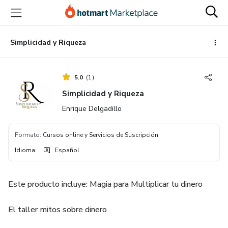
Ir
Ir
Ir
al
a
al
contenido
la
pie
principal
página
de
Simplicidad y Riqueza
de
página
pago
5.0
(
1
)
Simplicidad y Riqueza
Enrique Delgadillo
Formato
:
Cursos online y Servicios de Suscripción
Idioma
:
Español
Este producto incluye: Magia para Multiplicar tu dinero
El taller mitos sobre dinero