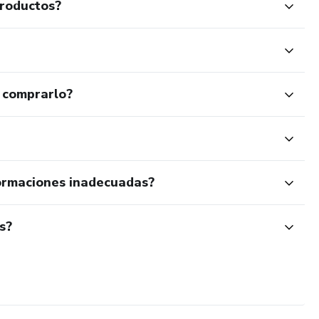
productos?
 comprarlo?
ormaciones inadecuadas?
s?