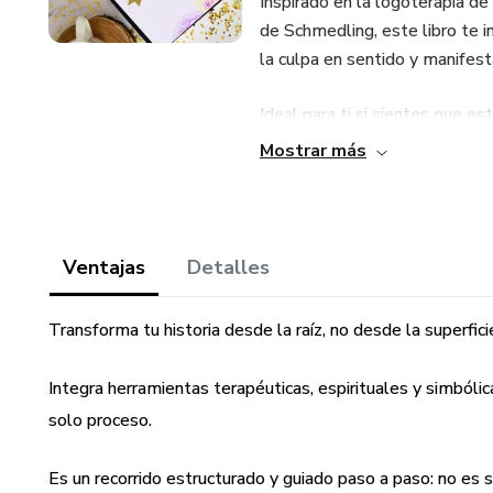
Inspirado en la logoterapia de
de Schmedling, este libro te i
la culpa en sentido y manifest
Ideal para ti si sientes que es
entiendes, si te cuesta avanzar 
Mostrar más
aprenderás a sanar desde el a
¿Qué encontrarás en este eb
Ventajas
Detalles
Explicaciones claras y profund
Transforma tu historia desde la raíz, no desde la superfici
Ejercicios de journaling y refle
Integra herramientas terapéuticas, espirituales y simbólic
Prácticas terapéuticas inspir
solo proceso.
Aplicación de las leyes univers
Es un recorrido estructurado y guiado paso a paso: no es so