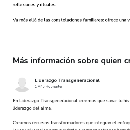
Herramientas concretas para de
reflexiones y rituales.
Este no es un material para lee
Va más allá de las constelaciones familiares: ofrece una v
Es una herramienta para transf
Porque no viniste a repetir… vi
Más información sobre quien c
Beneficios que obtendrás con
✔️ Comprenderás el origen emo
Liderazgo Transgeneracional
relacionales y profesionales.
1 Año Hotmarter
✔️ Identificarás lealtades invi
En Liderazgo Transgeneracional creemos que sanar tu histo
y conciencia.
liderazgo del alma.
✔️ Liberarás la culpa de vivir
Creamos recursos transformadores que integran el enfoque
tu verdad interior.