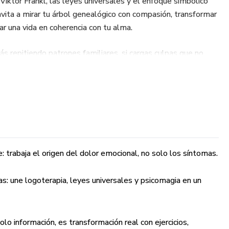
 Viktor Frankl, las leyes universales y el enfoque simbólico
nvita a mirar tu árbol genealógico con compasión, transformar
ar una vida en coherencia con tu alma.
tás repitiendo patrones familiares, si cargas culpas que no
o disfrutar sin sentir que traicionas a tu familia. Aquí
mor, no desde la lucha.
ook?
as sobre el dolor transgeneracional
e: trabaja el origen del dolor emocional, no solo los síntomas.
xión guiada
as: une logoterapia, leyes universales y psicomagia en un
adas en Schmedling
ales al árbol familiar
lo información, es transformación real con ejercicios,