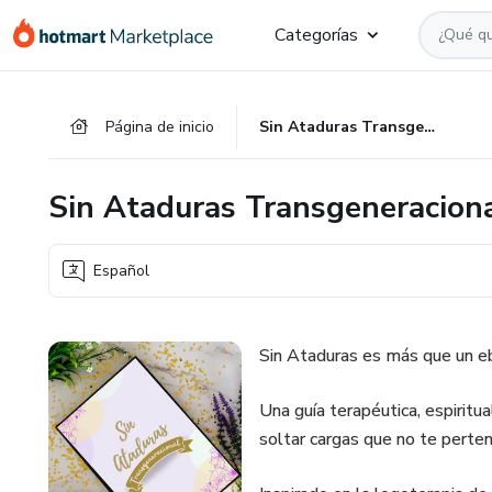
Ir
Ir
Ir
Categorías
al
a
al
contenido
la
pie
principal
página
de
Página de inicio
Sin Ataduras Transgeneracional
de
página
pago
Sin Ataduras Transgeneracion
Español
Sin Ataduras es más que un ebo
Una guía terapéutica, espiritua
soltar cargas que no te perte