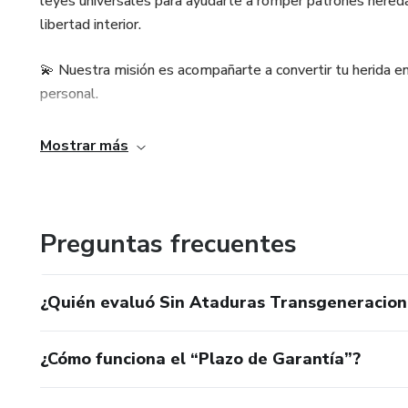
leyes universales para ayudarte a romper patrones heredad
libertad interior.
✔️ Reconectarás con tu propós
coherencia y libertad.
💫 Nuestra misión es acompañarte a convertir tu herida en 
personal.
Incluye 3 bonos exclusivos:
👩‍💻 Diseñado por profesionales con experiencia en psico
Mostrar más
📝 Diario de Sanación y Liberta
acompañamiento emocional profundo.
🔮 Psicomagia Sin Ataduras (2
Aquí no solo sanas… te eliges.
Preguntas frecuentes
🌟 De la Herida a la Manifesta
¿Quién evaluó Sin Ataduras Transgeneracion
¿Cómo funciona el “Plazo de Garantía”?