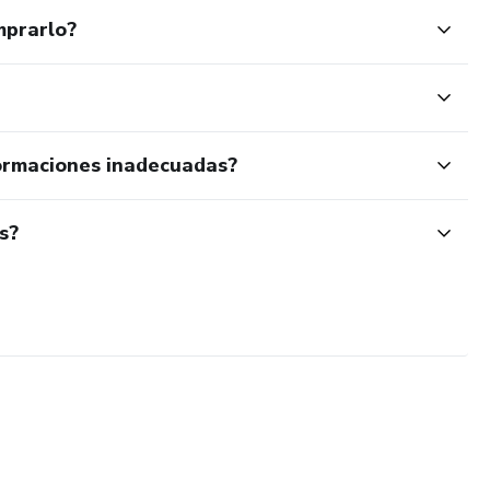
mprarlo?
ormaciones inadecuadas?
s?