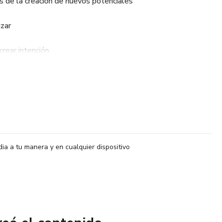
s de la creación de nuevos potenciales
izar
crear intención
urso para crear un futuro mejor
dia a tu manera y en cualquier dispositivo