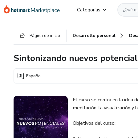
Ir
Ir
Ir
Categorías
al
a
al
contenido
la
pie
principal
página
de
Página de inicio
Desarrollo personal
Des
de
página
pago
Sintonizando nuevos potencial
Español
El curso se centra en la idea
meditación, la visualización y l
Objetivos del curso: