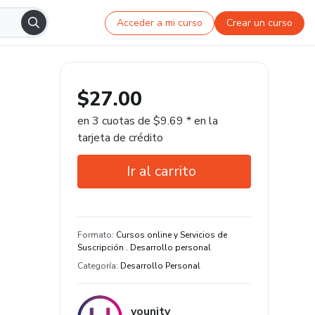
Acceder a mi curso
Crear un curso
$27.00
en 3 cuotas de $9.69 * en la
tarjeta de crédito
Ir al carrito
Garantía de 15 días
Estudia a tu manera y en cualquier
Formato
:
Cursos online y Servicios de
dispositivo
Suscripción . Desarrollo personal
Categoría
:
Desarrollo Personal
younity