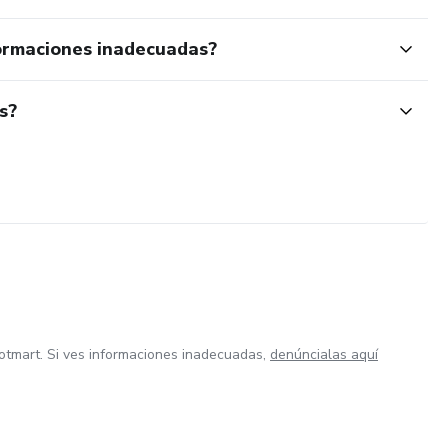
ormaciones inadecuadas?
s?
otmart. Si ves informaciones inadecuadas,
denúncialas aquí