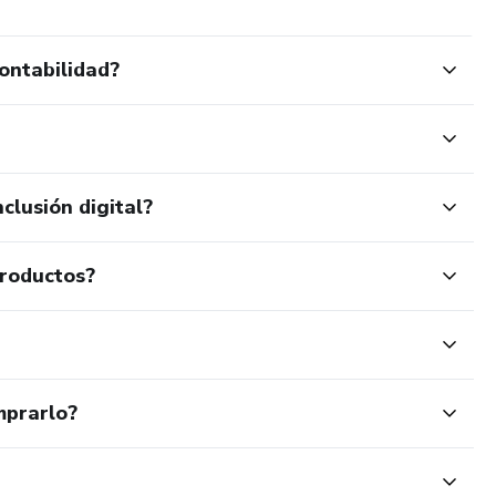
ontabilidad?
clusión digital?
productos?
mprarlo?