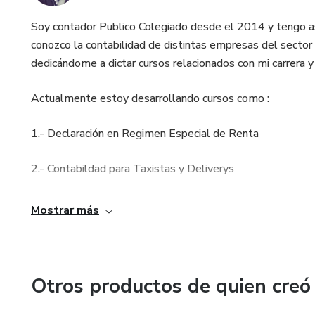
Soy contador Publico Colegiado desde el 2014 y tengo 
conozco la contabilidad de distintas empresas del sector
dedicándome a dictar cursos relacionados con mi carrera 
Actualmente estoy desarrollando cursos como :
1.- Declaración en Regimen Especial de Renta
2.- Contabildad para Taxistas y Deliverys
3.- Aprende a Declarar tus impuestos con el PDT 621
Mostrar más
4.- Aprende a usar el T-registro , Plame y AFP
y se vienen muchos mas
Otros productos de quien creó