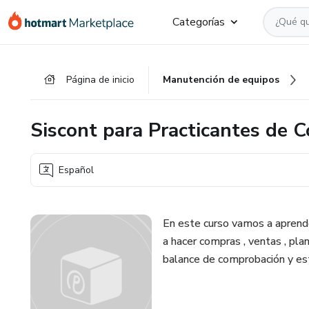
Ir
Ir
Ir
Categorías
al
a
al
contenido
la
pie
principal
página
de
Página de inicio
Manutención de equipos
de
página
pago
Siscont para Practicantes de C
Español
En este curso vamos a aprend
a hacer compras , ventas , plani
balance de comprobación y es