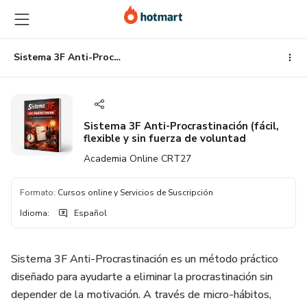
Ir
Ir
Ir
al
a
al
contenido
la
pie
principal
página
de
Sistema 3F Anti-Procrastinación (fácil, flexible y sin fuerza de voluntad
de
página
pago
Sistema 3F Anti-Procrastinación (fácil,
flexible y sin fuerza de voluntad
Academia Online CRT27
Formato
:
Cursos online y Servicios de Suscripción
Idioma
:
Español
Sistema 3F Anti-Procrastinación es un método práctico
diseñado para ayudarte a eliminar la procrastinación sin
depender de la motivación. A través de micro-hábitos,