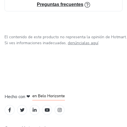
Preguntas frecuentes
El contenido de este producto no representa la opinión de Hotmart.
Si ves informaciones inadecuadas,
denúncialas aquí
en Ciudad de México
en Bogotá
en Amsterdam
en Madrid
en Belo Horizonte
Hecho con
❤