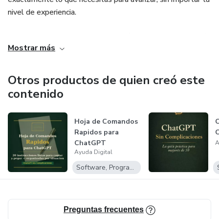
nivel de experiencia.
Creemos que el acceso a información de calidad no debería
Mostrar más
ser un privilegio. Por eso ofrecemos recursos accesibles,
directos y aplicables desde el primer día.
Otros productos de quien creó este
Bienvenido a Ayuda Digital — aquí encontrarás lo que
contenido
necesitas para dar el siguiente paso.
Hoja de Comandos
Rapidos para
C
ChatGPT
A
Ayuda Digital
Software, Programas para descargar
Preguntas frecuentes