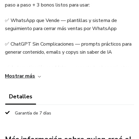
paso a paso + 3 bonos listos para usar:
✅ WhatsApp que Vende — plantillas y sistema de
seguimiento para cerrar más ventas por WhatsApp
✅ ChatGPT Sin Complicaciones — prompts prácticos para
generar contenido, emails y copys sin saber de IA
✅ Automatización con Make — conecta tus herramientas y
trabaja menos con el mismo resultado
Mostrar más
+ BONO 1: Plantillas de 30 posts para Meta (Facebook e
Detalles
Instagram)
Garantía de 7 días
+ BONO 2: Soap Opera Sequence — 5 emails de
seguimiento listos para copiar
+ BONO 3: Cómo crear tu Lead Magnet en 1 hora