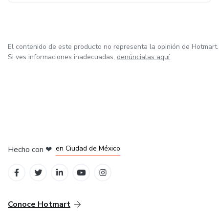
El contenido de este producto no representa la opinión de Hotmart.
Si ves informaciones inadecuadas,
denúncialas aquí
en Bogotá
en Amsterdam
en Madrid
en Ciudad de México
Hecho con
❤
en Belo Horizonte
Conoce Hotmart