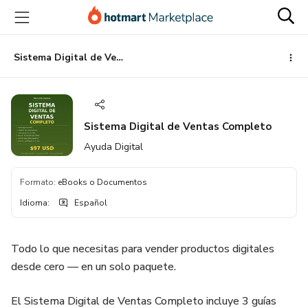
Ir
Ir
Ir
al
a
al
contenido
la
pie
principal
página
de
Sistema Digital de Ventas Completo
de
página
pago
Sistema Digital de Ventas Completo
Ayuda Digital
Formato
:
eBooks o Documentos
Idioma
:
Español
Todo lo que necesitas para vender productos digitales
desde cero — en un solo paquete.
El Sistema Digital de Ventas Completo incluye 3 guías