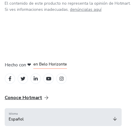
El contenido de este producto no representa la opinión de Hotmart.
Si ves informaciones inadecuadas,
denúncialas aquí
en Ciudad de México
en Bogotá
en Amsterdam
en Madrid
en Belo Horizonte
Hecho con
❤
Conoce Hotmart
Idioma
Español