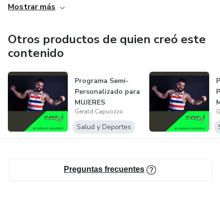
Mostrar más
humor.
Otros productos de quien creó este
contenido
Programa Semi-
P
Personalizado para
P
MUJERES
Gerald Capuozzo
G
ABDOMEN DE
ENSUEÑO...
E
Salud y Deportes
Preguntas frecuentes