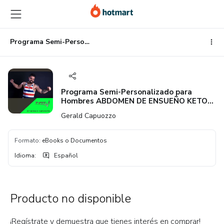
Ir
Ir
Ir
al
a
al
contenido
la
pie
principal
página
de
Programa Semi-Personalizado para Hombres ABDOMEN DE ENSUEÑO KETO by TerritorioFit
de
página
pago
Programa Semi-Personalizado para
Hombres ABDOMEN DE ENSUEÑO KETO
by TerritorioFit
Gerald Capuozzo
Formato
:
eBooks o Documentos
Idioma
:
Español
Producto no disponible
¡Regístrate y demuestra que tienes interés en comprar!