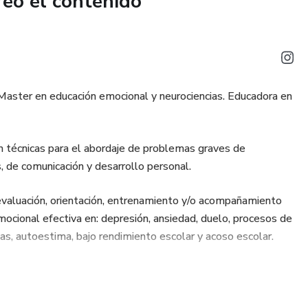
reó el contenido
l. Master en educación emocional y neurociencias. Educadora en
n técnicas para el abordaje de problemas graves de
, de comunicación y desarrollo personal.
al, evaluación, orientación, entrenamiento y/o acompañamiento
ocional efectiva en: depresión, ansiedad, duelo, procesos de
as, autoestima, bajo rendimiento escolar y acoso escolar.
 de orientación y entrenamiento en temas como, eliminación
ecimiento de limites y creación de acuerdos, aumento en la