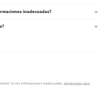
ormaciones inadecuadas?
s?
otmart. Si ves informaciones inadecuadas,
denúncialas aquí