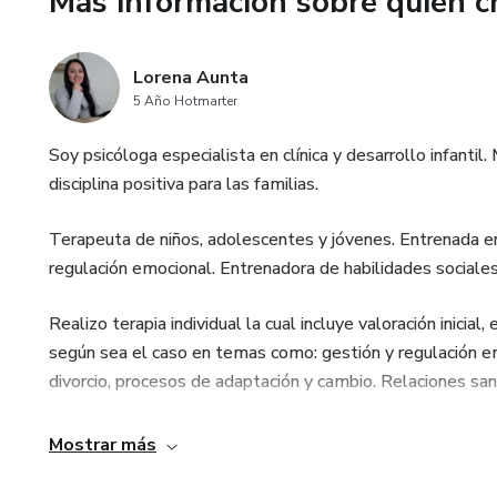
Más información sobre quien c
Lorena Aunta
5 Año Hotmarter
Soy psicóloga especialista en clínica y desarrollo infanti
disciplina positiva para las familias.
Terapeuta de niños, adolescentes y jóvenes. Entrenada e
regulación emocional. Entrenadora de habilidades sociales
Realizo terapia individual la cual incluye valoración inici
según sea el caso en temas como: gestión y regulación em
divorcio, procesos de adaptación y cambio. Relaciones san
También realizo asesoría en disciplina positiva: sesiones
Mostrar más
del castigo físico en la crianza, pautas de crianza, establ
cooperación, comunicación con adolescentes.