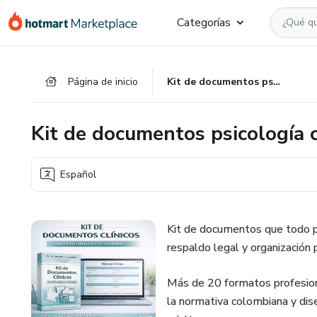
Ir
Ir
Ir
Categorías
al
a
al
contenido
la
pie
principal
página
de
Página de inicio
Kit de documentos psicología clínica
de
página
pago
Kit de documentos psicología c
Español
Kit de documentos que todo ps
respaldo legal y organización 
Más de 20 formatos profesiona
la normativa colombiana y dis