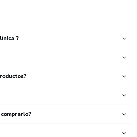
to en desarrollo personal: en las cuales trabajamos
res y establecimiento o eliminación de hábitos.
ínica ?
productos?
 comprarlo?