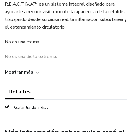
R.E.A.C.T.I.V.A™ es un sistema integral diseñado para
ayudarte a reducir visiblemente la apariencia de la celulitis
trabajando desde su causa real: la inflamación subcutánea y
el estancamiento circulatorio.
No es una crema.
No es una dieta extrema.
No es un tratamiento invasivo.
Mostrar más
Es un protocolo estructurado que combina alimentación
Detalles
estratégica, activación circulatoria, drenaje natural y
regulación hormonal básica para reorganizar el tejido desde
Garantía de 7 días
dentro.
🧠 ¿En qué consiste?