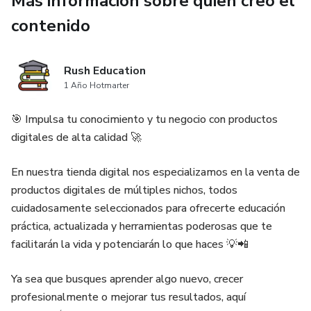
Más información sobre quien creó el
El sistema está dividido en 3 fases estratégicas:
contenido
🔹 Fase 1 — Desinflamar
Rush Education
Aprendes a reducir la inflamación interna mediante ajustes
1 Año Hotmarter
nutricionales simples y hábitos que disminuyen la
🎯 Impulsa tu conocimiento y tu negocio con productos
retención.
digitales de alta calidad 🚀
🔹 Fase 2 — Reactivar
En nuestra tienda digital nos especializamos en la venta de
Activación de circulación y drenaje linfático con técnicas
productos digitales de múltiples nichos, todos
prácticas que puedes hacer en casa.
cuidadosamente seleccionados para ofrecerte educación
práctica, actualizada y herramientas poderosas que te
🔹 Fase 3 — Reorganizar
facilitarán la vida y potenciarán lo que haces 💡📲
Estimulación natural del colágeno, regulación del estrés y
Ya sea que busques aprender algo nuevo, crecer
optimización del descanso para mejorar firmeza y
profesionalmente o mejorar tus resultados, aquí