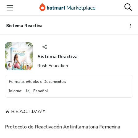
Ir
Ir
Ir
al
a
al
contenido
la
pie
principal
página
de
Sistema Reactiva
de
página
pago
Sistema Reactiva
Rush Education
Formato
:
eBooks o Documentos
Idioma
:
Español
🔥 R.E.A.C.T.I.V.A™
Protocolo de Reactivación Antiinflamatoria Femenina