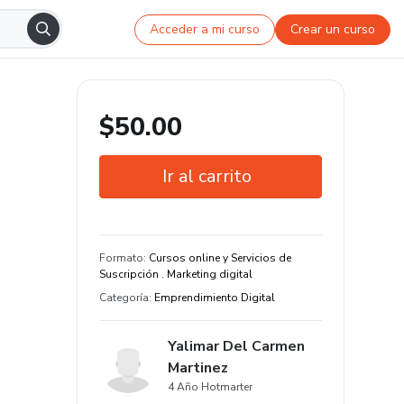
Acceder a mi curso
Crear un curso
$50.00
Ir al carrito
Garantía de 7 días
Estudia a tu manera y en cualquier
Formato
:
Cursos online y Servicios de
dispositivo
Suscripción . Marketing digital
Categoría
:
Emprendimiento Digital
Yalimar Del Carmen
Martinez
4 Año Hotmarter