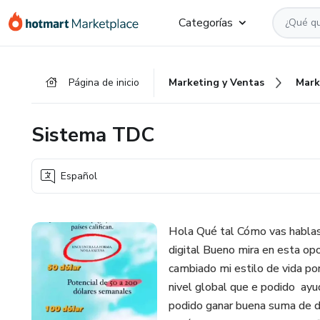
Ir
Ir
Ir
Categorías
al
a
al
contenido
la
pie
principal
página
de
Página de inicio
Marketing y Ventas
Mark
de
página
pago
Sistema TDC
Español
Hola Qué tal Cómo vas hablas
digital Bueno mira en esta o
cambiado mi estilo de vida p
nivel global que e podido ayu
podido ganar buena suma de di