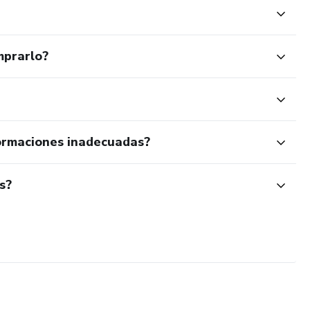
mprarlo?
ormaciones inadecuadas?
s?