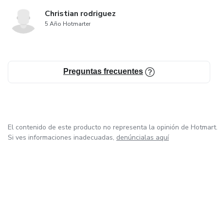
Christian rodriguez
5 Año Hotmarter
Preguntas frecuentes
El contenido de este producto no representa la opinión de Hotmart.
Si ves informaciones inadecuadas,
denúncialas aquí
en Ciudad de México
en Bogotá
en Amsterdam
en Madrid