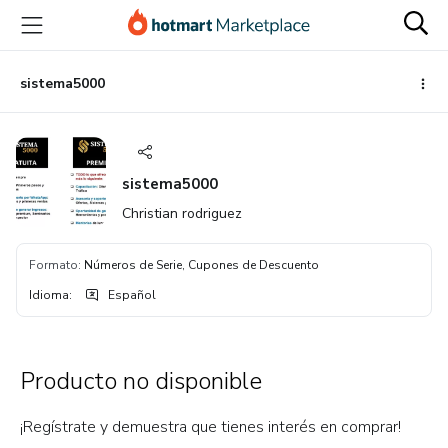
Ir
Ir
Ir
al
a
al
contenido
la
pie
principal
página
de
sistema5000
de
página
pago
sistema5000
Christian rodriguez
Formato
:
Números de Serie, Cupones de Descuento
Idioma
:
Español
Producto no disponible
¡Regístrate y demuestra que tienes interés en comprar!