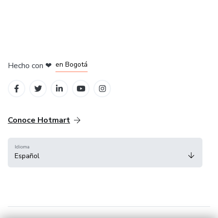
en Amsterdam
en Madrid
en Bogotá
Hecho con
❤
en Belo Horizonte
en Ciudad de México
Conoce Hotmart
Idioma
Español