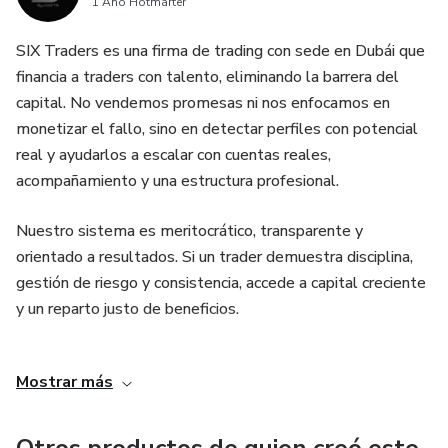
1 Año Hotmarter
SIX Traders es una firma de trading con sede en Dubái que
financia a traders con talento, eliminando la barrera del
capital. No vendemos promesas ni nos enfocamos en
monetizar el fallo, sino en detectar perfiles con potencial
real y ayudarlos a escalar con cuentas reales,
acompañamiento y una estructura profesional.
Nuestro sistema es meritocrático, transparente y
orientado a resultados. Si un trader demuestra disciplina,
gestión de riesgo y consistencia, accede a capital creciente
y un reparto justo de beneficios.
SIX representa nuestros seis pilares: estrategia,
Mostrar más
independencia, ejecución, mindset, gestión de riesgo y
visión a largo plazo. No somos una academia ni una prop
firm más, sino un entorno de alto rendimiento donde el