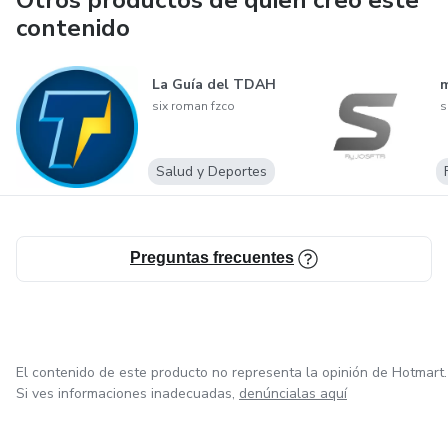
Otros productos de quien creó este
trader es el activo principal.
contenido
En un sector saturado de ruido, apostamos por la claridad,
La Guía del TDAH
m
la calidad y el largo plazo. Para quienes se toman el
six roman fzco
s
trading en serio, SIX Traders es el siguiente paso.
Salud y Deportes
Preguntas frecuentes
El contenido de este producto no representa la opinión de Hotmart.
Si ves informaciones inadecuadas,
denúncialas aquí