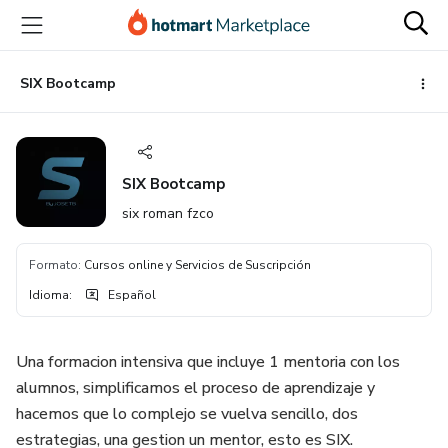
Ir
Ir
Ir
al
a
al
contenido
la
pie
principal
página
de
SIX Bootcamp
de
página
pago
SIX Bootcamp
six roman fzco
Formato
:
Cursos online y Servicios de Suscripción
Idioma
:
Español
Una formacion intensiva que incluye 1 mentoria con los
alumnos, simplificamos el proceso de aprendizaje y
hacemos que lo complejo se vuelva sencillo, dos
estrategias, una gestion un mentor, esto es SIX.