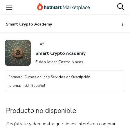
Ir
Ir
Ir
al
a
al
contenido
la
pie
principal
página
de
Smart Crypto Academy
de
página
pago
Smart Crypto Academy
Elden Javier Castro Navas
Formato
:
Cursos online y Servicios de Suscripción
Idioma
:
Español
Producto no disponible
¡Regístrate y demuestra que tienes interés en comprar!