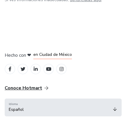
en Bogotá
en Amsterdam
en Madrid
en Ciudad de México
Hecho con
❤
en Belo Horizonte
Conoce Hotmart
Idioma
Español