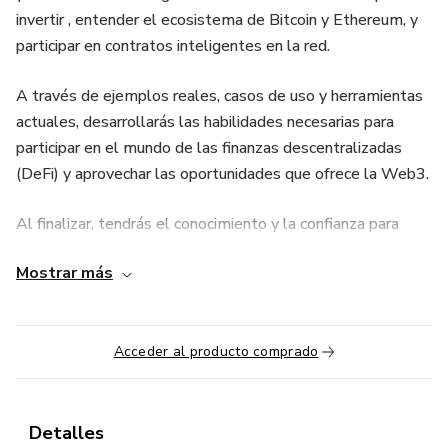
invertir , entender el ecosistema de Bitcoin y Ethereum, y
participar en contratos inteligentes en la red.
A través de ejemplos reales, casos de uso y herramientas
actuales, desarrollarás las habilidades necesarias para
participar en el mundo de las finanzas descentralizadas
(DeFi) y aprovechar las oportunidades que ofrece la Web3.
Al finalizar, tendrás el conocimiento y la confianza para
comprar, vender, proteger y programar activos digitales,
Mostrar más
además de entender su impacto en los negocios y la
economía del futuro.
Acceder al producto comprado
Detalles