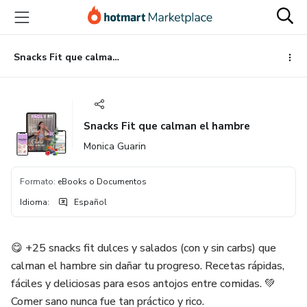
Ir
Ir
Ir
al
a
al
contenido
la
pie
principal
página
de
Snacks Fit que calman el hambre
de
página
pago
Snacks Fit que calman el hambre
Monica Guarin
Formato
:
eBooks o Documentos
Idioma
:
Español
😋 +25 snacks fit dulces y salados (con y sin carbs) que
calman el hambre sin dañar tu progreso. Recetas rápidas,
fáciles y deliciosas para esos antojos entre comidas. 💚
Comer sano nunca fue tan práctico y rico.