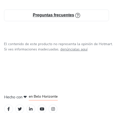
Preguntas frecuentes
El contenido de este producto no representa la opinión de Hotmart.
Si ves informaciones inadecuadas,
denúncialas aquí
en Ciudad de México
en Bogotá
en Amsterdam
en Madrid
en Belo Horizonte
Hecho con
❤