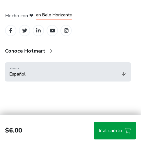
en Ciudad de México
en Bogotá
en Amsterdam
en Madrid
en Belo Horizonte
Hecho con
❤
Conoce Hotmart
Idioma
Español
FAQ
Términos
Privacidad
Cookies
$6.00
Ir al carrito
Hotmart — 2011-2026 © Todos los derechos reservados.