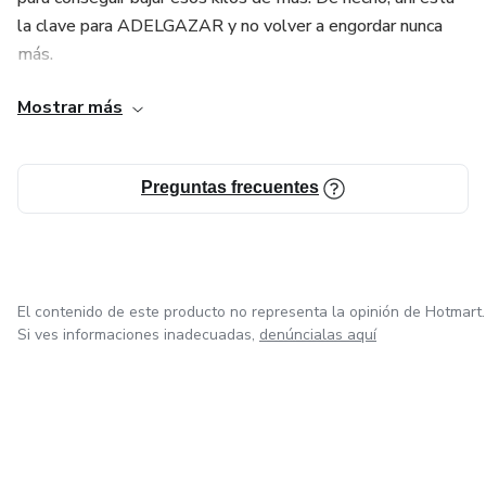
la clave para ADELGAZAR y no volver a engordar nunca
más.
Mostrar más
Como Health Coach, me centro en la nutrición integrativa,
en la relación entre los alimentos, el entorno y las
emociones. Porque más allá de la alimentación, hay otros
Preguntas frecuentes
factores que influyen considerablemente en nuestro peso,
en nuestra salud y en nuestro bienestar.
Si buscas resultados de largo plazo, este es sin duda, el
enfoque que debes darle a tu cambio de hábitos y pérdida
El contenido de este producto no representa la opinión de Hotmart.
de peso.
Si ves informaciones inadecuadas,
denúncialas aquí