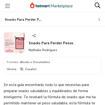
Ir
Ir
Ir
al
a
al
contenido
la
pie
principal
página
de
Snacks Para Perder Pesos
de
página
pago
Snacks Para Perder Pesos
Nathalie Rodriguez
Formato
:
eBooks o Documentos
Idioma
:
Español
En esta guía encontrarás todo lo que necesitas para
preparar snacks saludables y equilibrados de forma
inteligente. Te revelaré la fórmula de snacks que me ha
permitido mantener un peso saludable, esta fórmula te