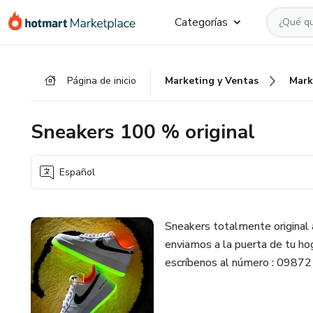
Ir
Ir
Ir
Categorías
al
a
al
contenido
la
pie
principal
página
de
Página de inicio
Marketing y Ventas
Mark
de
página
pago
Sneakers 100 % original
Español
Sneakers totalmente original a
enviamos a la puerta de tu hog
escríbenos al número : 098