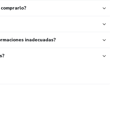
 comprarlo?
ormaciones inadecuadas?
s?