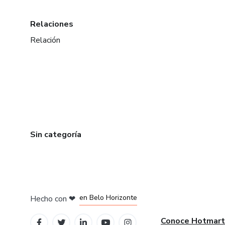
Relaciones
Relación
Sin categoría
en Ciudad de México
en Bogotá
en Amsterdam
en Madrid
en Belo Horizonte
Hecho con
❤
Conoce Hotmart