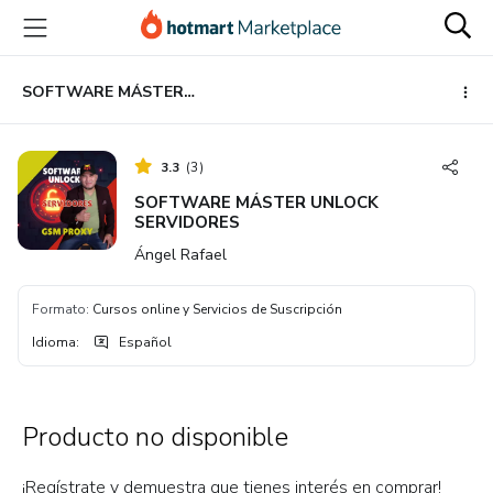
Ir
Ir
Ir
al
a
al
contenido
la
pie
principal
página
de
SOFTWARE MÁSTER UNLOCK SERVIDORES
de
página
pago
3.3
(
3
)
SOFTWARE MÁSTER UNLOCK
SERVIDORES
Ángel Rafael
Formato
:
Cursos online y Servicios de Suscripción
Idioma
:
Español
Producto no disponible
¡Regístrate y demuestra que tienes interés en comprar!