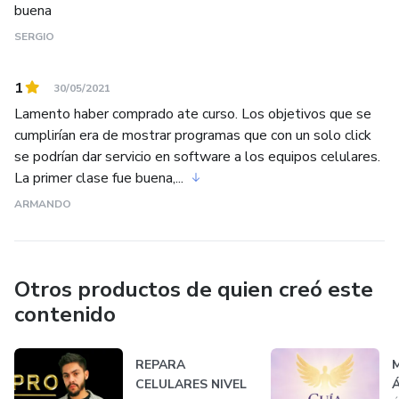
buena
SERGIO
1
30/05/2021
Lamento haber comprado ate curso. Los objetivos que se
cumplirían era de mostrar programas que con un solo click
se podrían dar servicio en software a los equipos celulares.
La primer clase fue buena,...
ARMANDO
Otros productos de quien creó este
contenido
REPARA
M
CELULARES NIVEL
Á