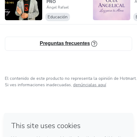
PRO
Á
Ángel Rafael
Educación
Preguntas frecuentes
El contenido de este producto no representa la opinión de Hotmart.
Si ves informaciones inadecuadas,
denúncialas aquí
en Ciudad de México
en Bogotá
en Amsterdam
en Madrid