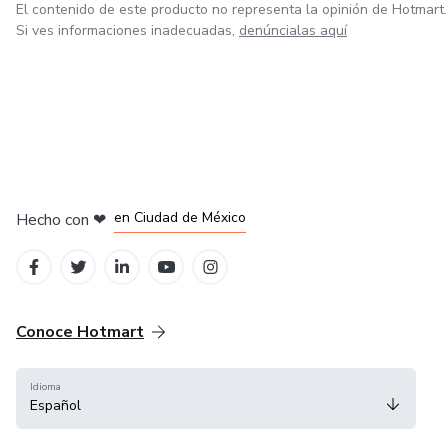
El contenido de este producto no representa la opinión de Hotmart.
Si ves informaciones inadecuadas,
denúncialas aquí
en Bogotá
en Amsterdam
en Madrid
en Ciudad de México
Hecho con
❤
en Belo Horizonte
Conoce Hotmart
Idioma
Español