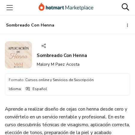
Ir
Ir
Ir
al
a
al
contenido
la
pie
principal
página
de
Sombreado Con Henna
de
página
pago
Sombreado Con Henna
Malory M Paez Acosta
Formato
:
Cursos online y Servicios de Suscripción
Idioma
:
Español
Aprende a realizar diseño de cejas con henna desde cero y
conviértelo en un servicio rentable y profesional. En este
curso descubrirás técnicas de visagismo, aplicación correcta,
elección de tonos, preparación de la piel y acabado