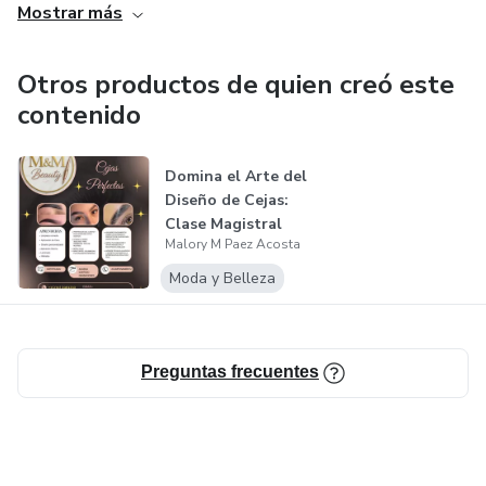
Mostrar más
del acompañamiento
para más información
Otros productos de quien creó este
contenido
Instagram: @mym.beautys
Domina el Arte del
Diseño de Cejas:
Clase Magistral
Malory M Paez Acosta
Completa
Moda y Belleza
Preguntas frecuentes