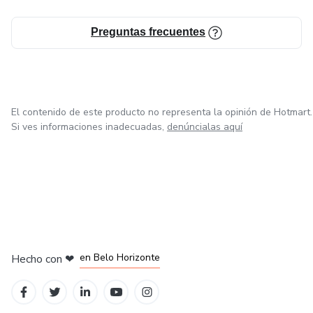
Preguntas frecuentes
El contenido de este producto no representa la opinión de Hotmart.
Si ves informaciones inadecuadas,
denúncialas aquí
en Ciudad de México
en Bogotá
en Amsterdam
en Madrid
en Belo Horizonte
Hecho con
❤