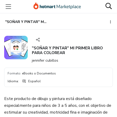
Ir
Ir
Ir
al
a
al
contenido
la
pie
principal
página
de
"SOÑAR Y PINTAR" MI PRIMER LIBRO PARA COLOREAR
de
página
pago
"SOÑAR Y PINTAR" MI PRIMER LIBRO
PARA COLOREAR
jennifer cubillos
Formato
:
eBooks o Documentos
Idioma
:
Español
Este producto de dibujo y pintura está diseñado
especialmente para niños de 3 a 5 años, con el objetivo de
estimular su creatividad, motricidad fina e imaginación de