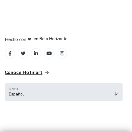
en Ciudad de México
en Bogotá
en Amsterdam
en Madrid
en Belo Horizonte
Hecho con
❤
Conoce Hotmart
Idioma
Español