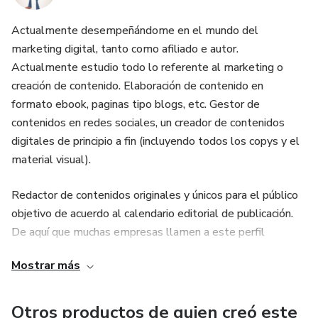
- Restaurar (7 días). Centrado en reestablecer y fortalecer
Actualmente desempeñándome en el mundo del
la
marketing digital, tanto como afiliado e autor.
Actualmente estudio todo lo referente al marketing o
digestión. Como el cerebro y el estómago están
creación de contenido. Elaboración de contenido en
conectados, es una
formato ebook, paginas tipo blogs, etc. Gestor de
contenidos en redes sociales, un creador de contenidos
buena manera de mejorar la concentración mental.
digitales de principio a fin (incluyendo todos los copys y el
material visual).
- Renovar (5 días). Planificación de recetas nutrientes,
revitalizantes y
Redactor de contenidos originales y únicos para el público
objetivo de acuerdo al calendario editorial de publicación.
tonificantes, para días en que preferirías quedar te en la
De aquí que muchas empresas llamen a este perfil
cama. Totalmente
profesional redactor de contenidos.
Mostrar más
energética.
Otros productos de quien creó este