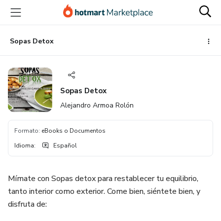
Ir
Ir
Ir
al
a
al
contenido
la
pie
principal
página
de
Sopas Detox
de
página
pago
Sopas Detox
Alejandro Armoa Rolón
Formato
:
eBooks o Documentos
Idioma
:
Español
Mímate con Sopas detox para restablecer tu equilibrio,
tanto interior como exterior. Come bien, siéntete bien, y
disfruta de: