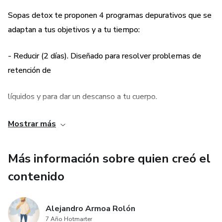
Sopas detox te proponen 4 programas depurativos que se
adaptan a tus objetivos y a tu tiempo:
- Reducir (2 días). Diseñado para resolver problemas de
retención de
líquidos y para dar un descanso a tu cuerpo.
- Reequilibrar (7 días). Si te sientes con fuerzas, puedes
Mostrar más
continuar con
Más información sobre quien creó el
esta propuesta más suave , que incorpora grasas y
contenido
proteínas saludables
para ayudar a reducir la sensación de hambre.
Alejandro Armoa Rolón
7 Año Hotmarter