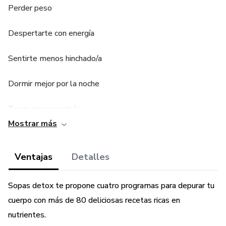
Perder peso
Despertarte con energía
Sentirte menos hinchado/a
Dormir mejor por la noche
Tener menos estrés
Mostrar más
Sentirte lúcido
Ventajas
Detalles
Volver a sentirte a gusto con tu cuerpo
Sopas detox te propone cuatro programas para depurar tu
cuerpo con más de 80 deliciosas recetas ricas en
nutrientes.