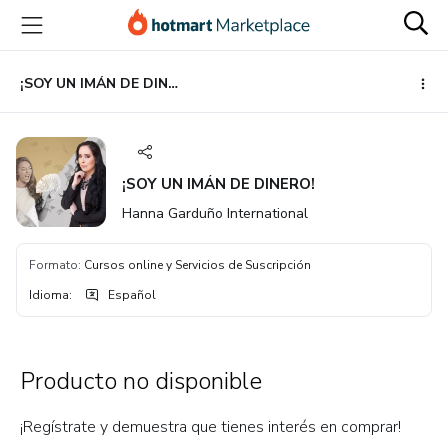
Ir
Ir
Ir
al
a
al
contenido
la
pie
principal
página
de
¡SOY UN IMÁN DE DINERO!
de
página
pago
¡SOY UN IMÁN DE DINERO!
Hanna Garduño International
Formato
:
Cursos online y Servicios de Suscripción
Idioma
:
Español
Producto no disponible
¡Regístrate y demuestra que tienes interés en comprar!