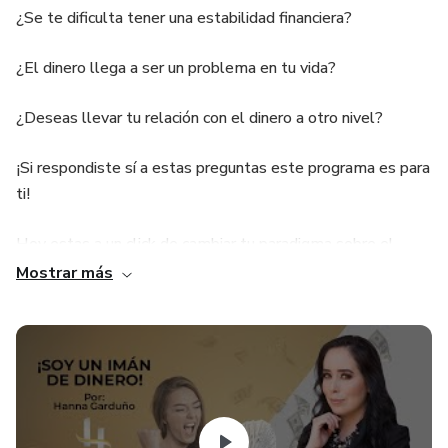
¿Se te dificulta tener una estabilidad financiera?
¿El dinero llega a ser un problema en tu vida?
¿Deseas llevar tu relación con el dinero a otro nivel?
¡Si respondiste sí a estas preguntas este programa es para
ti!
Hoy estas a un click de cambiar tu paradigma sobre el
dinero, de transformar tu relación con este e ir más allá.
Mostrar más
Quiero compartirte otro punto de vista y las reglas que
definitivamente me ayudaron a transformar mi relación
espiritual con el dinero, las aprendí de empresarios
millonarios, ellos me llevaron a cambiar mi perspectiva y
dejar de perseguir el dinero para tenerlo. Gracias a este