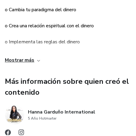
acción! ¡Sin acción no hay reacción!
o Cambia tu paradigma del dinero
Es un honor para mi ser tu mentora.
o Crea una relación espiritual con el dinero
Hanna Garduño
o Implementa las reglas del dinero
o Sana tu vibración al momento de trabajar para ganar
Mostrar más
dinero.
Más información sobre quien creó el
o Integridad: Honra tu palabra
contenido
o Eleva tu termostato financiero
Hanna Garduño International
5 Año Hotmarter