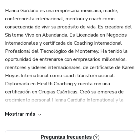
Hanna Garduño es una empresaria mexicana, madre,
conferencista internacional, mentora y coach como
consecuencia de vivir su propósito de vida. Es creadora del
Sistema Vivo en Abundancia. Es Licenciada en Negocios
Internacionales y certificada de Coaching Internacional
Profesional del Tecnológico de Monterrey. Ha tenido la
oportunidad de entrenarse con empresarios millonarios,
mentores y líderes internacionales, de certificarse de Karen
Hoyos International como coach transformacional.
Diplomada en Health Coaching y cuenta con una
certificación en Cirugías Cuánticas. Creó su empresa de
crecimiento personal Hanna Garduño International y la
Fundación Hanna Garduño. Lidera un negocio en el sector
Mostrar más
del oro y en la industria del network marketing con
operación en 22 países. Es cofundadora de Mujeres
Empresarias BLC y de Business Leadership Community
Preguntas frecuentes