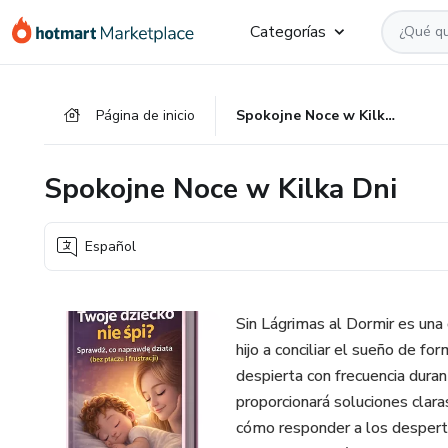
Ir
Ir
Ir
Categorías
al
a
al
contenido
la
pie
principal
página
de
Página de inicio
Spokojne Noce w Kilka Dni
de
página
pago
Spokojne Noce w Kilka Dni
Español
Sin Lágrimas al Dormir es una
hijo a conciliar el sueño de fo
despierta con frecuencia duran
proporcionará soluciones clara
cómo responder a los desperta