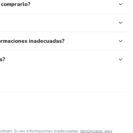
 comprarlo?
ormaciones inadecuadas?
s?
otmart. Si ves informaciones inadecuadas,
denúncialas aquí