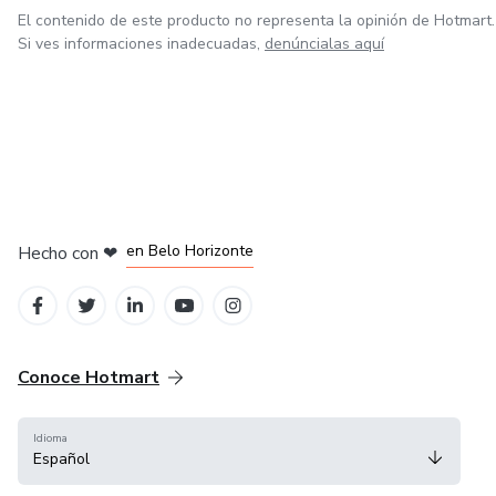
El contenido de este producto no representa la opinión de Hotmart.
Si ves informaciones inadecuadas,
denúncialas aquí
en Ciudad de México
en Bogotá
en Amsterdam
en Madrid
en Belo Horizonte
Hecho con
❤
Conoce Hotmart
Idioma
Español