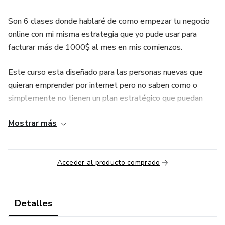
Son 6 clases donde hablaré de como empezar tu negocio
online con mi misma estrategia que yo pude usar para
facturar más de 1000$ al mes en mis comienzos.
Este curso esta diseñado para las personas nuevas que
quieran emprender por internet pero no saben como o
simplemente no tienen un plan estratégico que puedan
usar para su ventas en sus productos o servicios online y
Mostrar más
para las personas que tengan habilidades las cuales
quieran empezar a monetizar pero simplemente no logran
captar la atención de los prospectos.
Acceder al producto comprado
Detalles