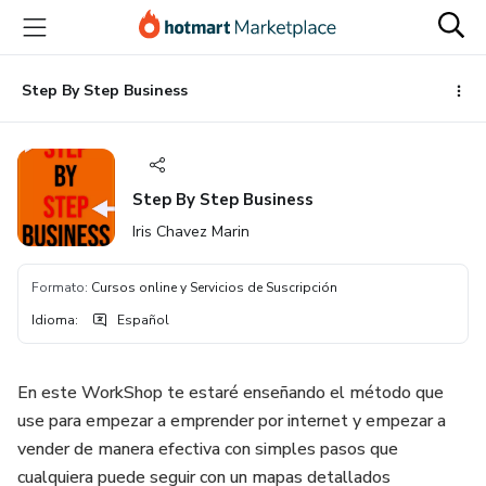
Ir
Ir
Ir
al
a
al
contenido
la
pie
principal
página
de
Step By Step Business
de
página
pago
Step By Step Business
Iris Chavez Marin
Formato
:
Cursos online y Servicios de Suscripción
Idioma
:
Español
En este WorkShop te estaré enseñando el método que
use para empezar a emprender por internet y empezar a
vender de manera efectiva con simples pasos que
cualquiera puede seguir con un mapas detallados