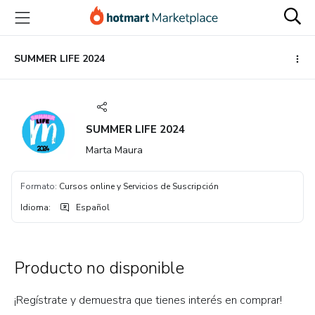
Ir
Ir
Ir
al
a
al
contenido
la
pie
principal
página
de
SUMMER LIFE 2024
de
página
pago
SUMMER LIFE 2024
Marta Maura
Formato
:
Cursos online y Servicios de Suscripción
Idioma
:
Español
Producto no disponible
¡Regístrate y demuestra que tienes interés en comprar!