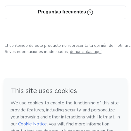
Preguntas frecuentes
El contenido de este producto no representa la opinión de Hotmart.
Si ves informaciones inadecuadas,
denúncialas aquí
en Ciudad de México
en Bogotá
en Amsterdam
en Madrid
en Belo Horizonte
Hecho con
❤