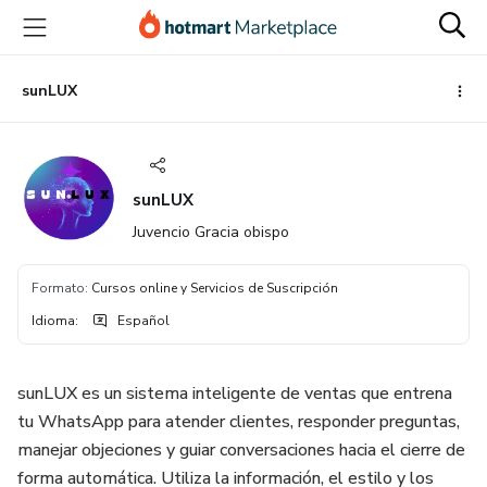
Ir
Ir
Ir
al
a
al
contenido
la
pie
principal
página
de
sunLUX
de
página
pago
sunLUX
Juvencio Gracia obispo
Formato
:
Cursos online y Servicios de Suscripción
Idioma
:
Español
sunLUX es un sistema inteligente de ventas que entrena
tu WhatsApp para atender clientes, responder preguntas,
manejar objeciones y guiar conversaciones hacia el cierre de
forma automática. Utiliza la información, el estilo y los