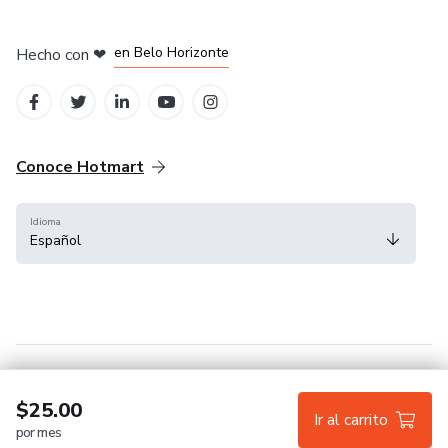
en Ciudad de México
en Bogotá
en Amsterdam
en Madrid
en Belo Horizonte
Hecho con
❤
Conoce Hotmart
Idioma
Español
FAQ
Términos
Privacidad
Cookies
$25.00
Ir al carrito
por mes
Hotmart — 2011-2026 © Todos los derechos reservados.