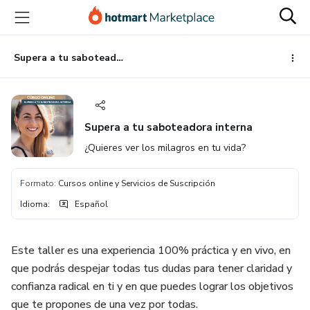
Ir
Ir
Ir
al
a
al
contenido
la
pie
principal
página
de
Supera a tu saboteadora interna
de
página
pago
Supera a tu saboteadora interna
¿Quieres ver los milagros en tu vida?
Formato
:
Cursos online y Servicios de Suscripción
Idioma
:
Español
Este taller es una experiencia 100% práctica y en vivo, en
que podrás despejar todas tus dudas para tener claridad y
confianza radical en ti y en que puedes lograr los objetivos
que te propones de una vez por todas.