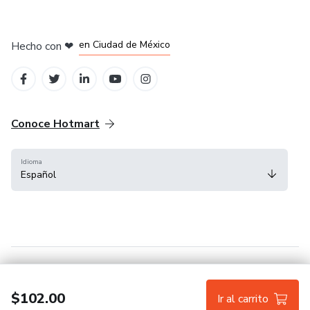
en Bogotá
en Amsterdam
en Madrid
en Ciudad de México
Hecho con
❤
en Belo Horizonte
Conoce Hotmart
Idioma
Español
FAQ
Términos
Privacidad
Cookies
$102.00
Ir al carrito