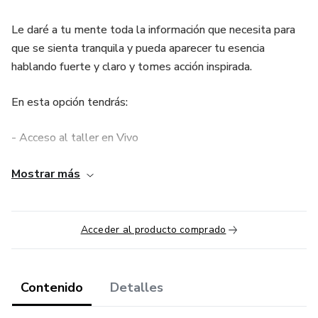
Le daré a tu mente toda la información que necesita para
que se sienta tranquila y pueda aparecer tu esencia
hablando fuerte y claro y tomes acción inspirada.
En esta opción tendrás:
- Acceso al taller en Vivo
- Tiempo ilimitado para volver a verlo
Mostrar más
- Workbook con ejercicios
Acceder al producto comprado
- Ejercicio grabado
Contenido
Detalles