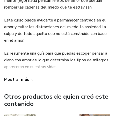
mente (Ego) hacia pensamientos de amor que puedan
romper las cadenas del miedo que te esclavizan.
Este curso puede ayudarte a permanecer centrada en el
amor y evitar las distracciones del miedo, la ansiedad, la
culpa y de todo aquello que no está construido con base
en el amor.
Es realmente una guía para que puedas escoger pensar a
diario con amor es lo que determina los tipos de milagros
aparecerán en nuestras vidas.
Mostrar más
El universo está listo para entregarte sus bendiciones.
¿Estás lista para recibir estos regalos?
Otros productos de quien creó este
contenido