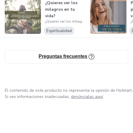
¿Quieres ver los
P
milagros en tu
p
vida?
v
¿Quieres ver los milagros en tu vida?
Espiritualidad
Preguntas frecuentes
El contenido de este producto no representa la opinión de Hotmart.
Si ves informaciones inadecuadas,
denúncialas aquí