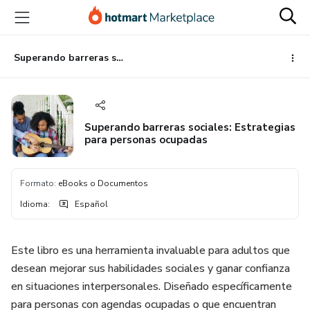
Ir
Ir
Ir
al
a
al
contenido
la
pie
principal
página
de
Superando barreras sociales: Estrategias para personas ocupadas
de
página
pago
Superando barreras sociales: Estrategias
para personas ocupadas
Formato
:
eBooks o Documentos
Idioma
:
Español
Este libro es una herramienta invaluable para adultos que
desean mejorar sus habilidades sociales y ganar confianza
en situaciones interpersonales. Diseñado específicamente
para personas con agendas ocupadas o que encuentran