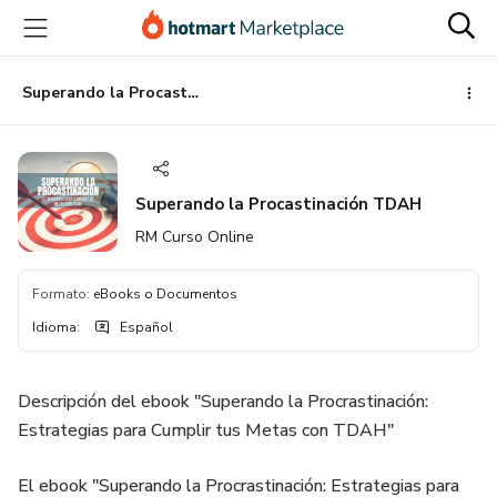
Ir
Ir
Ir
al
a
al
contenido
la
pie
principal
página
de
Superando la Procastinación TDAH
de
página
pago
Superando la Procastinación TDAH
RM Curso Online
Formato
:
eBooks o Documentos
Idioma
:
Español
Descripción del ebook "Superando la Procrastinación:
Estrategias para Cumplir tus Metas con TDAH"
El ebook "Superando la Procrastinación: Estrategias para