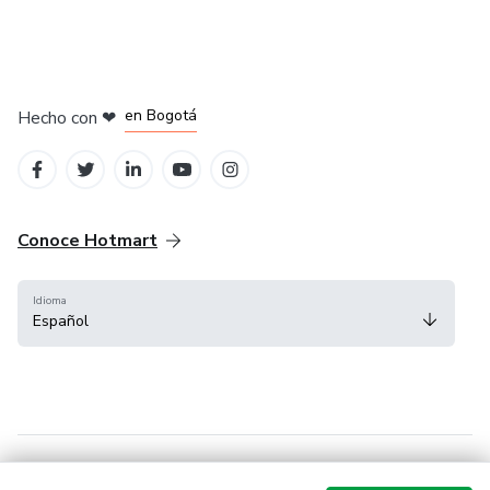
en Amsterdam
en Madrid
en Bogotá
Hecho con
❤
en Belo Horizonte
en Ciudad de México
Conoce Hotmart
Idioma
Español