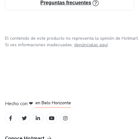
Preguntas frecuentes
El contenido de este producto no representa la opinión de Hotmart.
Si ves informaciones inadecuadas,
denúncialas aquí
en Ciudad de México
en Bogotá
en Amsterdam
en Madrid
en Belo Horizonte
Hecho con
❤
Conoce Hotmart