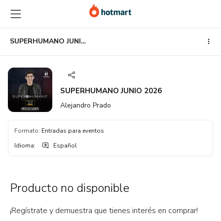
Ir
Ir
Ir
al
a
al
contenido
la
pie
principal
página
de
SUPERHUMANO JUNIO 2026
de
página
pago
SUPERHUMANO JUNIO 2026
Alejandro Prado
Formato
:
Entradas para eventos
Idioma
:
Español
Producto no disponible
¡Regístrate y demuestra que tienes interés en comprar!