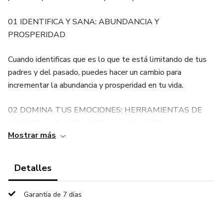
01 IDENTIFICA Y SANA: ABUNDANCIA Y
PROSPERIDAD
Cuando identificas que es lo que te está limitando de tus
padres y del pasado, puedes hacer un cambio para
incrementar la abundancia y prosperidad en tu vida.
02 DOMINA TUS EMOCIONES: HERRAMIENTAS DE
LÍDERES PARA RECUPERAR EL CONTROL
Mostrar más
Los hábitos y herramientas que utilizan las personas de
grandes resultados para GESTIONAR SUS EMOCIONES y
Detalles
recuperar el control de sus vidas. Cuando aprendes a abrir
tu corazón y gestionar tus emociones todo empieza a
Garantía de 7 días
FLUIR para tu propósito mas grande.