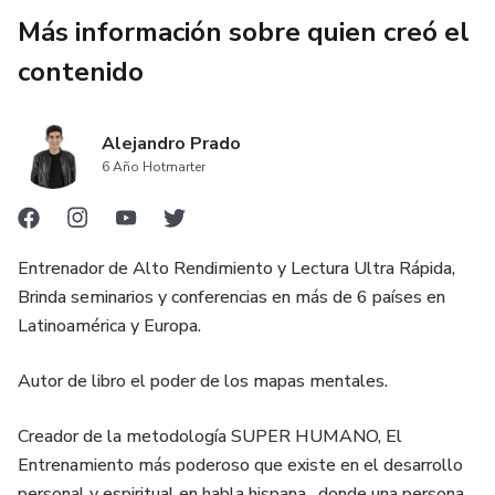
03 HAZTE AMIGO DEL DOLOR: APRENDER A COMO
Más información sobre quien creó el
GESTIONAR EL DOLOR Y APALANCARTE DE EL
contenido
Aprenderás a ser una persona de ALTO RENDIMIENTO:
Una persona que ha aprendido a tener Calma, Felicidad,
Alejandro Prado
Confianza, Seguridad, Amor, Sabiduría, Disciplina, Orden,
6 Año Hotmarter
Balance y mucho recursos más que le permiten ser un
SUPER HUMANO.
04 SANARÁS TU INTERIOR: LIBERATE DE TU
Entrenador de Alto Rendimiento y Lectura Ultra Rápida,
PASADO
Brinda seminarios y conferencias en más de 6 países en
Latinoamérica y Europa.
SANARÁS TU PASADO, para fluir más con la vida, confiar
en que todo se alinea para ti y ser la mejor versión de tu
Autor de libro el poder de los mapas mentales.
alma.
Creador de la metodología SUPER HUMANO, El
05 PASARÁS POR FUEGO PARA SER UNA PERSONA
Entrenamiento más poderoso que existe en el desarrollo
SIN LIMITES
personal y espiritual en habla hispana , donde una persona