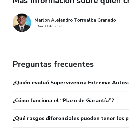
Más información sobre quien c
- 100% Práctico e instruccion
- Actualizado al 2026.
Marlon Alejandro Torrealba Granado
5 Año Hotmarter
- Enfoque Familiar y tranquili
🎁 ¡LO QUE RECIBES HOY!
✅ Ebook Principal: Guía Prácti
Preguntas frecuentes
✅ BONUS 1: 50 Proyectos DIY 
¿Quién evaluó Supervivencia Extrema: Autosuf
✅ BONUS 2: Guía IA: La Nueva 
¿Cómo funciona el “Plazo de Garantía”?
✅ BONUS 3: Pack Exclusivo de
¿Qué rasgos diferenciales pueden tener los 