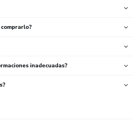
 comprarlo?
ormaciones inadecuadas?
s?