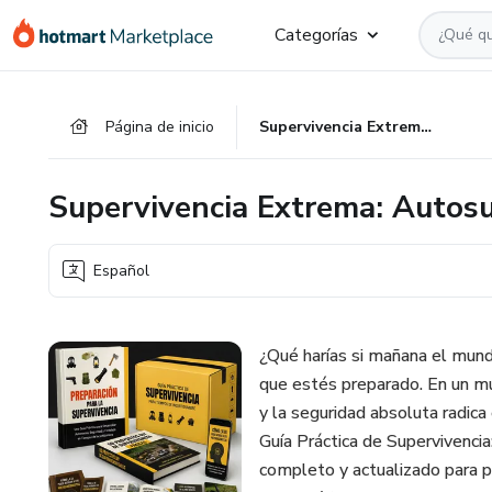
Ir
Ir
Ir
Categorías
al
a
al
contenido
la
pie
principal
página
de
Página de inicio
Supervivencia Extrema: Autosuficiencia y Protección
de
página
pago
Supervivencia Extrema: Autosuf
Español
¿Qué harías si mañana el mund
que estés preparado. En un mu
y la seguridad absoluta radi
Guía Práctica de Supervivencia
completo y actualizado para pr