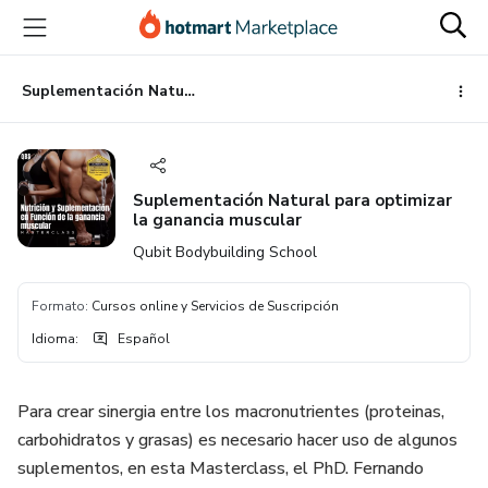
Ir
Ir
Ir
al
a
al
contenido
la
pie
principal
página
de
Suplementación Natural para optimizar la ganancia muscular
de
página
pago
Suplementación Natural para optimizar
la ganancia muscular
Qubit Bodybuilding School
Formato
:
Cursos online y Servicios de Suscripción
Idioma
:
Español
Para crear sinergia entre los macronutrientes (proteinas,
carbohidratos y grasas) es necesario hacer uso de algunos
suplementos, en esta Masterclass, el PhD. Fernando