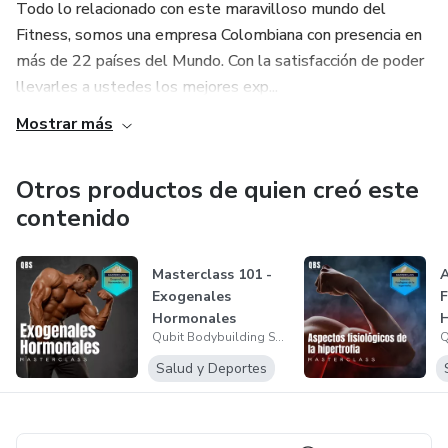
Todo lo relacionado con este maravilloso mundo del
Fitness, somos una empresa Colombiana con presencia en
más de 22 países del Mundo. Con la satisfacción de poder
llevarles a ustedes los mejores exp...
Mostrar más
Otros productos de quien creó este
contenido
Masterclass 101 -
A
Exogenales
F
Hormonales
H
Qubit Bodybuilding School
Salud y Deportes