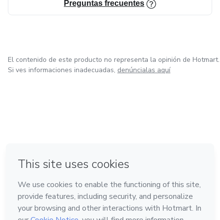
Preguntas frecuentes
El contenido de este producto no representa la opinión de Hotmart.
Si ves informaciones inadecuadas,
denúncialas aquí
en Ciudad de México
en Bogotá
en Amsterdam
en Madrid
en Belo Horizonte
Hecho con
❤
Conoce Hotmart