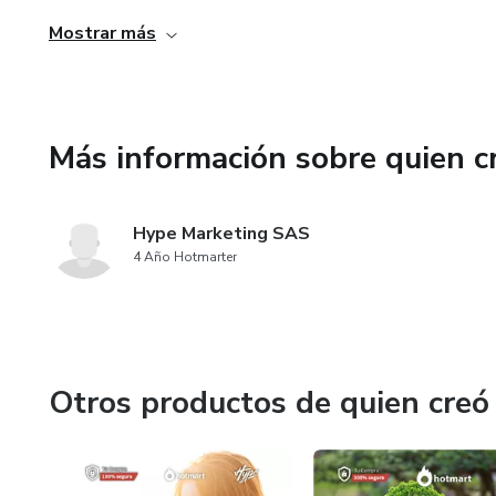
su energía del día a día.
Mostrar más
Te aseguro que cada capítulo de nuestra guía está expli
Más información sobre quien c
Hype Marketing SAS
4 Año Hotmarter
Otros productos de quien creó