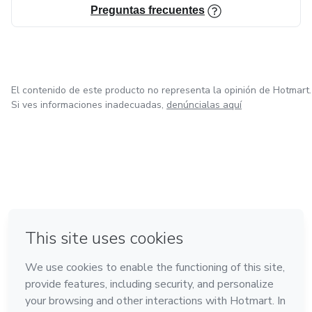
Preguntas frecuentes
El contenido de este producto no representa la opinión de Hotmart.
Si ves informaciones inadecuadas,
denúncialas aquí
en Ciudad de México
Hecho con
❤
en Belo Horizonte
en Bogotá
en Amsterdam
en Madrid