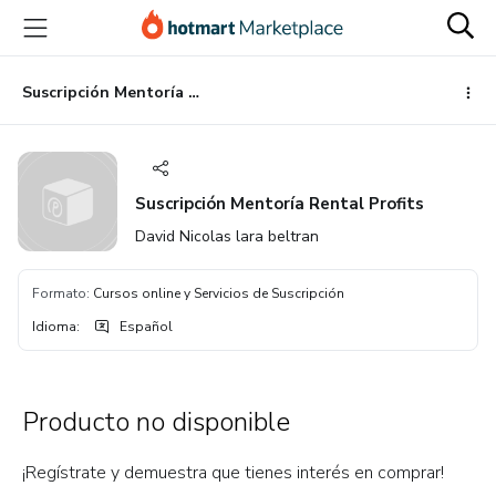
Ir
Ir
Ir
al
a
al
contenido
la
pie
principal
página
de
Suscripción Mentoría Rental Profits
de
página
pago
Suscripción Mentoría Rental Profits
David Nicolas lara beltran
Formato
:
Cursos online y Servicios de Suscripción
Idioma
:
Español
Producto no disponible
¡Regístrate y demuestra que tienes interés en comprar!