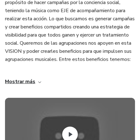
propósito de hacer campañas por la conciencia social,
teniendo la música como EJE de acompañamiento para
realizar esta acción. Lo que buscamos es generar campañas
y crear beneficios compartidos creando una estrategia de
visibilidad para que todos ganen y ejercer un tratamiento
social. Queremos de las agrupaciones nos apoyen en esta
VISION y poder crearles beneficios para que impulsen sus
agrupaciones musicales. Entre estos beneficios tenemos:
1 COLABORARLES PARA QUE GRABEN SU TRABAJO
Mostrar más
MUSICAL.
2 GENERAR UN ESPACIO VIRTUAL PARA QUE
PUEDAN POSTEAR SUS PRODUCTOS.
3 LES ENVIAREMOS CONTENIDO DE
ENTRENAMIENTO MUSICAL EN: ESCENA-
INTERPRETACION-TECNICA-Y DIFERENTES AREAS