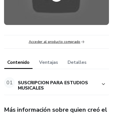
QUE PODEMOS TRABAJAR EN LA MUSICA.
Vamos a realizar este trabajo integral y queremos la
colaboración de su servicio, nuestra propuesta para el
estudio musical es poder contactar y trabajar con
agrupaciones musicales para impulsarles su producto
Acceder al producto comprado
musical.
Contenido
Ventajas
Detalles
01
SUSCRIPCION PARA ESTUDIOS
MUSICALES
Más información sobre quien creó el