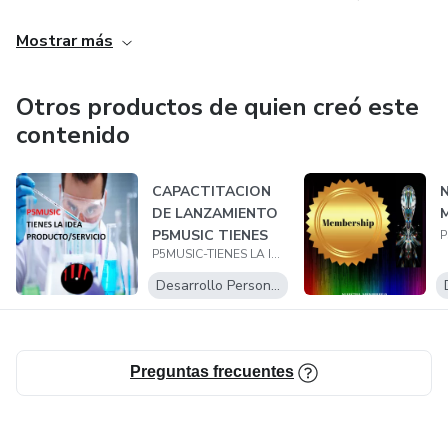
procesos de proyección y avanzar hacia nuevas alternativas
Mostrar más
y nuevos horizontes
Otros productos de quien creó este
contenido
CAPACTITACION
DE LANZAMIENTO
P5MUSIC TIENES
P5MUSIC-TIENES LA IDEA
LA IDEA
Desarrollo Personal
Preguntas frecuentes