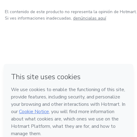
El contenido de este producto no representa la opinión de Hotmart.
Si ves informaciones inadecuadas,
denúncialas aquí
en Bogotá
en Amsterdam
en Madrid
en Ciudad de México
Hecho con
❤
en Belo Horizonte
Conoce Hotmart
Idioma
Español