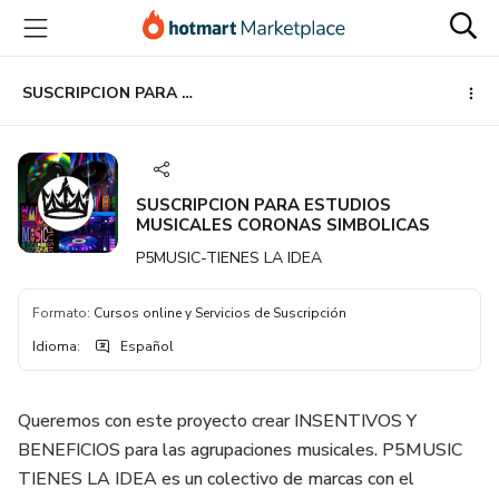
Ir
Ir
Ir
al
a
al
contenido
la
pie
principal
página
de
SUSCRIPCION PARA ESTUDIOS MUSICALES CORONAS SIMBOLICAS
de
página
pago
SUSCRIPCION PARA ESTUDIOS
MUSICALES CORONAS SIMBOLICAS
P5MUSIC-TIENES LA IDEA
Formato
:
Cursos online y Servicios de Suscripción
Idioma
:
Español
Queremos con este proyecto crear INSENTIVOS Y
BENEFICIOS para las agrupaciones musicales. P5MUSIC
TIENES LA IDEA es un colectivo de marcas con el