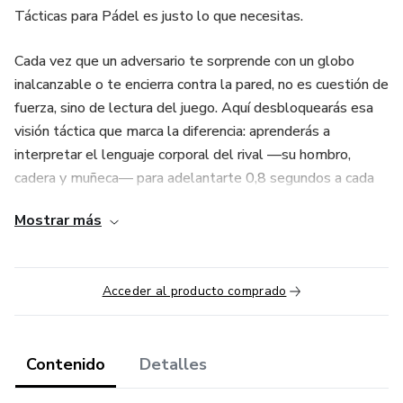
Tácticas para Pádel es justo lo que necesitas.
Cada vez que un adversario te sorprende con un globo
inalcanzable o te encierra contra la pared, no es cuestión de
fuerza, sino de lectura del juego. Aquí desbloquearás esa
visión táctica que marca la diferencia: aprenderás a
interpretar el lenguaje corporal del rival —su hombro,
cadera y muñeca— para adelantarte 0,8 segundos a cada
golpe y reducir tus errores por descolocación hasta un 30
Mostrar más
% en la primera semana.
Domina el Posicionamiento Base Rombo + Paralelo, una
Acceder al producto comprado
formación que te hace “parecer rápido aunque no lo seas”,
cubriendo todos los ángulos sin gastar energía. Aprende la
Bandeja Inteligente para elevar la pala, aplicar liftado o
slice y enviar la bola lejos de la red, haciendo retroceder a
Contenido
Detalles
tu contrincante sin remedio. Transforma la defensa en