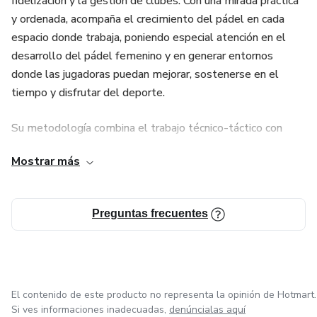
fidelización y la gestión de clubes. Con una mirada práctica
y ordenada, acompaña el crecimiento del pádel en cada
espacio donde trabaja, poniendo especial atención en el
desarrollo del pádel femenino y en generar entornos
donde las jugadoras puedan mejorar, sostenerse en el
tiempo y disfrutar del deporte.
Su metodología combina el trabajo técnico-táctico con
objetivos claros y un enfoque directo en el crecimiento del
Mostrar más
club: más clases, más grupos, más continuidad. Cada
alumno avanza de forma medible, sin importar su punto de
partida.
Preguntas frecuentes
Su objetivo es desarrollar escuelas de pádel ordenadas,
atractivas y con progreso real, donde los alumnos lleguen,
mejoren y se mantengan en el tiempo. A su vez, aporta
valor a los clubes a través de una gestión profesional,
El contenido de este producto no representa la opinión de Hotmart.
actuando como club manager especializada y capacitada
Si ves informaciones inadecuadas,
denúncialas aquí