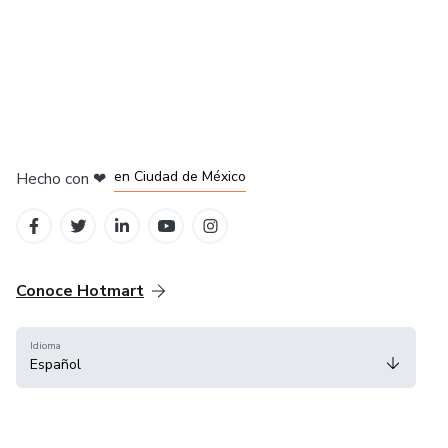
por el instituto PadelMBA.
en Bogotá
en Amsterdam
en Madrid
en Ciudad de México
Hecho con
❤
en Belo Horizonte
Conoce Hotmart
Idioma
Español