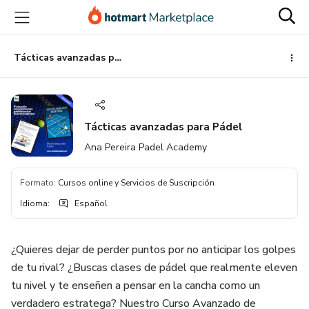
Ir
Ir
Ir
al
a
al
contenido
la
pie
principal
página
de
Tácticas avanzadas para Pádel
de
página
pago
Tácticas avanzadas para Pádel
Ana Pereira Padel Academy
Formato
:
Cursos online y Servicios de Suscripción
Idioma
:
Español
¿Quieres dejar de perder puntos por no anticipar los golpes
de tu rival? ¿Buscas clases de pádel que realmente eleven
tu nivel y te enseñen a pensar en la cancha como un
verdadero estratega? Nuestro Curso Avanzado de