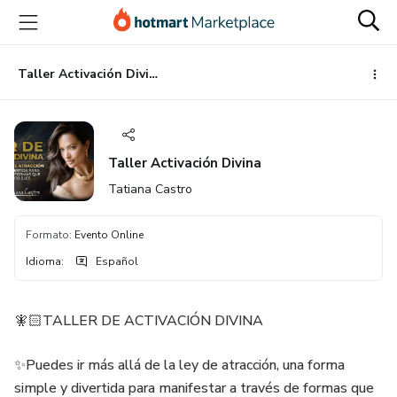
Ir
Ir
Ir
al
a
al
contenido
la
pie
principal
página
de
Taller Activación Divina
de
página
pago
Taller Activación Divina
Tatiana Castro
Formato
:
Evento Online
Idioma
:
Español
🧚🏻TALLER DE ACTIVACIÓN DIVINA
✨Puedes ir más allá de la ley de atracción, una forma
simple y divertida para manifestar a través de formas que