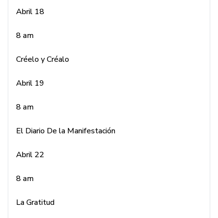
Abril 18
8 am
8 am
El Diario De la Manifestación
Créelo y Créalo
Abril 22
Abril 19
8 am
8 am
La Gratitud
El Diario De la Manifestación
Abril 23
Abril 22
8 am
8 am
Aclaramiento Energético
La Gratitud
Abril 24