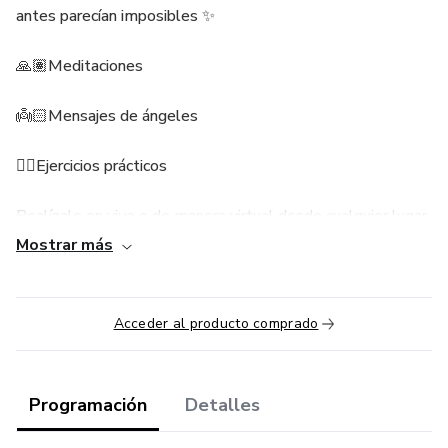
antes parecían imposibles ✨
🙏🏽Meditaciones
👼🏻Mensajes de ángeles
✍🏽Ejercicios prácticos
Realízalo en vivo o de manera virtual desde cualquier lugar
del mundo de acuerdo a tu propio ritmo y horario.
Mostrar más
Abril 15
Acceder al producto comprado
8 am
Introducción
Programación
Detalles
Abril 16