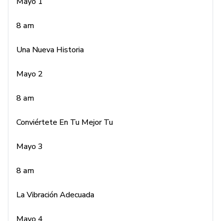
Mayo 2
Mayo 1
8 am
8 am
Una Nueva Historia
Conviértete En Tu Mejor Tu
Mayo 2
Mayo 3
8 am
8 am
Conviértete En Tu Mejor Tu
La Vibración Adecuada
Mayo 3
Mayo 4
8 am
8 am
La Vibración Adecuada
Alcánzalo en Tiempo Record
Mayo 4