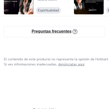
Espiritualidad
Preguntas frecuentes
El contenido de este producto no representa la opinión de Hotmart.
Si ves informaciones inadecuadas,
denúncialas aquí
en Bogotá
en Amsterdam
en Madrid