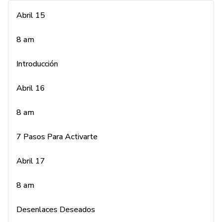
Abril 15
8 am
8 am
7 Pasos Para Activarte
Introducción
Abril 17
Abril 16
8 am
8 am
Desenlaces Deseados
7 Pasos Para Activarte
Abril 18
Abril 17
8 am
8 am
Créelo y Créalo
Desenlaces Deseados
Abril 19