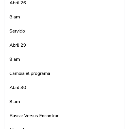
Abril 29
Abril 26
8 am
8 am
Cambia el programa
Servicio
Abril 30
Abril 29
8 am
8 am
Buscar Versus Encontrar
Cambia el programa
Mayo 1
Abril 30
8 am
8 am
Una Nueva Historia
Buscar Versus Encontrar