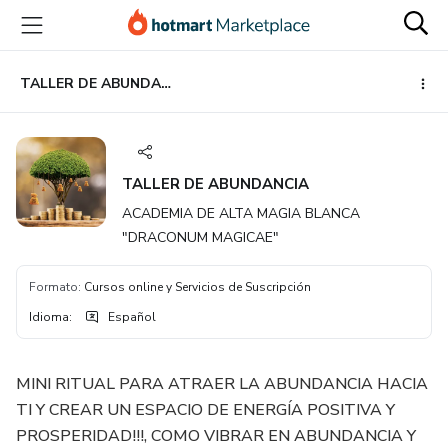
Ir
Ir
Ir
al
a
al
contenido
la
pie
principal
página
de
TALLER DE ABUNDANCIA
de
página
pago
TALLER DE ABUNDANCIA
ACADEMIA DE ALTA MAGIA BLANCA
"DRACONUM MAGICAE"
Formato
:
Cursos online y Servicios de Suscripción
Idioma
:
Español
MINI RITUAL PARA ATRAER LA ABUNDANCIA HACIA
TI Y CREAR UN ESPACIO DE ENERGÍA POSITIVA Y
PROSPERIDAD!!!, COMO VIBRAR EN ABUNDANCIA Y