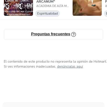
ARCANUM"
ACADEMIA DE ALTA MAGIA BLANCA "DRACONUM MAGICAE"
Espiritualidad
Preguntas frecuentes
El contenido de este producto no representa la opinión de Hotmart.
Si ves informaciones inadecuadas,
denúncialas aquí
en Bogotá
en Amsterdam
en Madrid