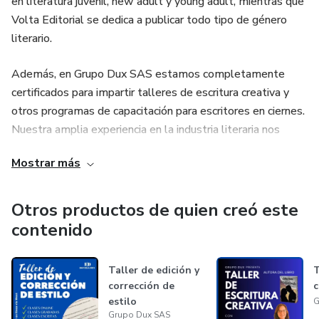
en literatura juvenil, new adult y young adult, mientras que
Volta Editorial se dedica a publicar todo tipo de género
literario.
Además, en Grupo Dux SAS estamos completamente
certificados para impartir talleres de escritura creativa y
otros programas de capacitación para escritores en ciernes.
Nuestra amplia experiencia en la industria literaria nos
permite ofrecer a nuestros participantes un ambiente
Mostrar más
educativo de calidad, donde pueden aprender y mejorar sus
habilidades de escritura.
Otros productos de quien creó este
Síguenos en nuestras redes sociales para mantenerte al
contenido
día con nuestras novedades y descubrir nuestras
publicaciones más recientes. Estamos comprometidos en
Taller de edición y
T
fomentar la lectura y la escritura creativa en nuestra
corrección de
c
comunidad y más allá. ¡Únete a nosotros y descubre el
estilo
G
mundo de la literatura en Grupo Dux SAS!
Grupo Dux SAS