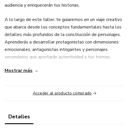
audiencia y enriquecerán tus historias.
A lo largo de este taller, te guiaremos en un viaje creativo
que abarca desde los conceptos fundamentales hasta los
detalles más profundos de la construcción de personajes.
Aprenderás a desarrollar protagonistas con dimensiones
emocionales, antagonistas intrigantes y personajes
secundarios que aportarán autenticidad a tus tramas.
Mostrar más
Nuestro equipo de expertos en escritura te proporcionará
herramientas prácticas y técnicas que te ayudarán a
explorar las motivaciones, los conflictos y las relaciones de
Acceder al producto comprado
tus personajes. Además, aprenderás a utilizar los
personajes como ventanas a los mundos que creas,
añadiendo profundidad y realismo a tus historias.
Detalles
Ya sea que estés interesado en la literatura, el cine o