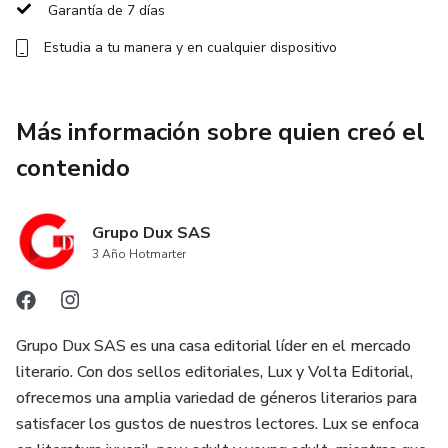
cualquier otra forma de narración, este taller te brindará las
Garantía de 7 días
habilidades necesarias para crear personajes que resuenen
Estudia a tu manera y en cualquier dispositivo
con tu audiencia y den vida a tus mundos imaginarios.
¡Únete a nosotros en el Taller de Creación de Personajes
de la Escuela Dux y comienza a tejer historias inolvidables
Más información sobre quien creó el
hoy mismo en Hotmart!
contenido
Grupo Dux SAS
3 Año Hotmarter
Grupo Dux SAS es una casa editorial líder en el mercado
literario. Con dos sellos editoriales, Lux y Volta Editorial,
ofrecemos una amplia variedad de géneros literarios para
satisfacer los gustos de nuestros lectores. Lux se enfoca