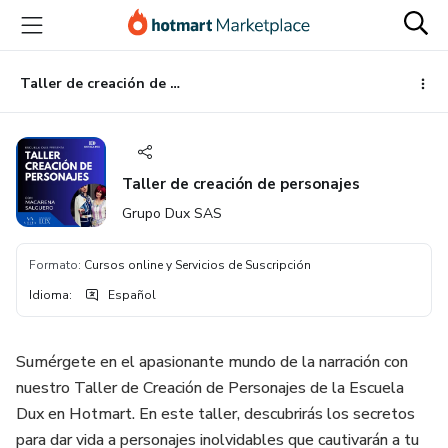
Ir
Ir
Ir
al
a
al
contenido
la
pie
principal
página
de
Taller de creación de personajes
de
página
pago
Taller de creación de personajes
Grupo Dux SAS
Formato
:
Cursos online y Servicios de Suscripción
Idioma
:
Español
Sumérgete en el apasionante mundo de la narración con
nuestro Taller de Creación de Personajes de la Escuela
Dux en Hotmart. En este taller, descubrirás los secretos
para dar vida a personajes inolvidables que cautivarán a tu