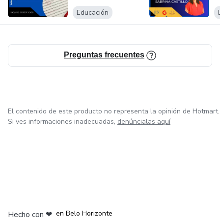
Educación
Preguntas frecuentes
El contenido de este producto no representa la opinión de Hotmart.
Si ves informaciones inadecuadas,
denúncialas aquí
en Ciudad de México
en Bogotá
en Amsterdam
en Madrid
en Belo Horizonte
Hecho con
❤