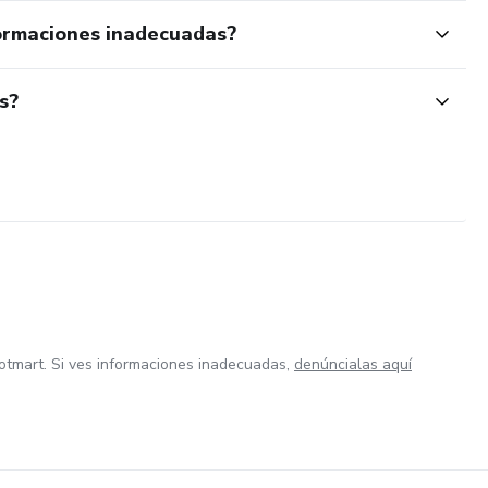
ormaciones inadecuadas?
s?
otmart. Si ves informaciones inadecuadas,
denúncialas aquí