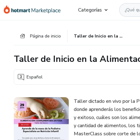
Ir
Ir
Ir
Categorías
al
a
al
contenido
la
pie
principal
página
de
Página de inicio
Taller de Inicio en la Alimentación Complementaria
de
página
pago
Taller de Inicio en la Aliment
Español
Taller dictado en vivo por la
donde aprenderás los benefic
y exitoso, cuáles son los alim
y cantidad de alimentos, los 
MasterClass sobre corte de l