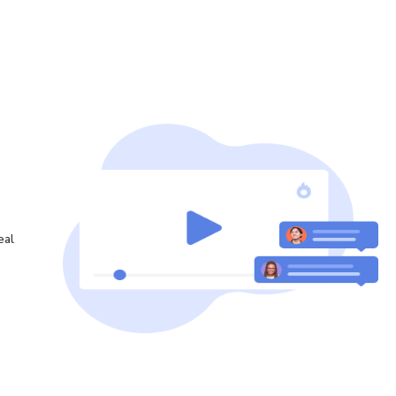
eal
o