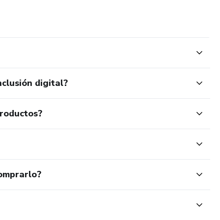
clusión digital?
productos?
omprarlo?