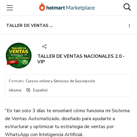
Ir
Ir
Ir
al
a
al
contenido
la
pie
principal
página
de
TALLER DE VENTAS NACIONALES 2.0 - VIP
de
página
pago
TALLER DE VENTAS NACIONALES 2.0 -
VIP
Formato
:
Cursos online y Servicios de Suscripción
Idioma
:
Español
“En tan solo 3 días te enseñaré cómo funciona mi Sistema
de Ventas Automatizado, diseñado para ayudarte a
estructurar y optimizar tu estrategia de ventas por
WhatsApp con Inteligencia Artificial.