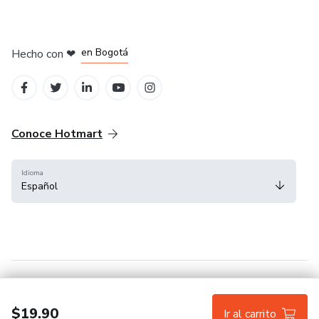
en Amsterdam
en Madrid
en Bogotá
Hecho con
❤
en Belo Horizonte
en Ciudad de México
Conoce Hotmart
Idioma
Español
FAQ
Términos
Privacidad
Cookies
$19.90
Ir al carrito