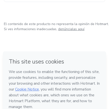
El contenido de este producto no representa la opinión de Hotmart.
Si ves informaciones inadecuadas,
denúncialas aquí
en Ciudad de México
en Bogotá
en Amsterdam
en Madrid
en Belo Horizonte
Hecho con
❤
Conoce Hotmart