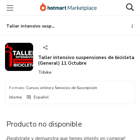
Ir
Ir
Ir
al
a
al
contenido
la
pie
principal
página
de
Taller intensivo suspensiones de bicicleta (General) 11 Octubre
de
página
pago
Taller intensivo suspensiones de bicicleta
(General) 11 Octubre
Tribike
Formato
:
Cursos online y Servicios de Suscripción
Idioma
:
Español
Producto no disponible
¡Regístrate y demuestra que tienes interés en comprar!