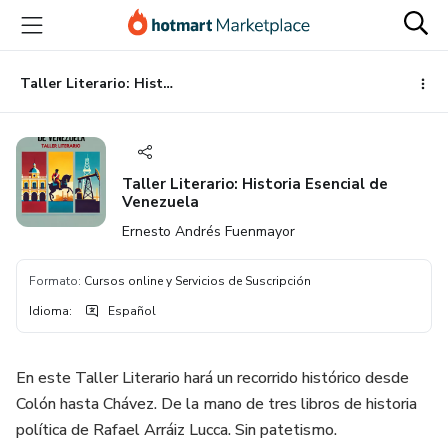
Ir
Ir
Ir
al
a
al
contenido
la
pie
principal
página
de
Taller Literario: Historia Esencial de Venezuela
de
página
pago
Taller Literario: Historia Esencial de
Venezuela
Ernesto Andrés Fuenmayor
Formato
:
Cursos online y Servicios de Suscripción
Idioma
:
Español
En este Taller Literario hará un recorrido histórico desde
Colón hasta Chávez. De la mano de tres libros de historia
política de Rafael Arráiz Lucca. Sin patetismo.