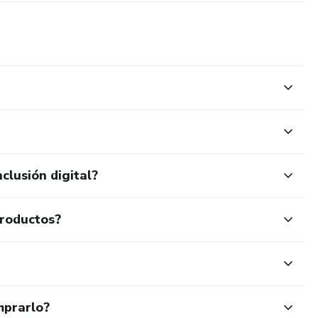
clusión digital?
productos?
mprarlo?