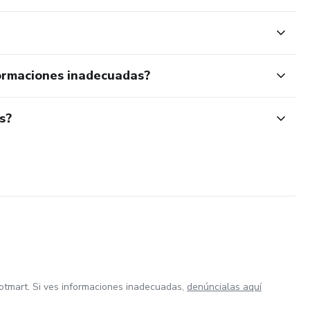
ormaciones inadecuadas?
s?
otmart. Si ves informaciones inadecuadas,
denúncialas aquí