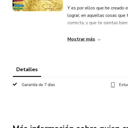
Y es por ellos que he creado e
lograr, en aquellas cosas que
correcta, y que te sientas bien
Crear una ruta dorada para tu 
Mostrar más
determinar tus metas, definir 
conectar contigo.
Nos vemos en el taller
Detalles
Requieres tener impreso el eb
Garantía de 7 días
Estu
Tambien encontrarás los mater
Con mucho amor
Sandy Cerna