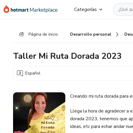
Ir
Ir
Ir
Categorías
al
a
al
contenido
la
pie
principal
página
de
Página de inicio
Desarrollo personal
Des
de
página
pago
Taller Mi Ruta Dorada 2023
Español
Creando mi ruta dorada para 
Llega la hora de agradecer a 
dorada 2023, tenemos que apr
ideas, etc para echar andar nu