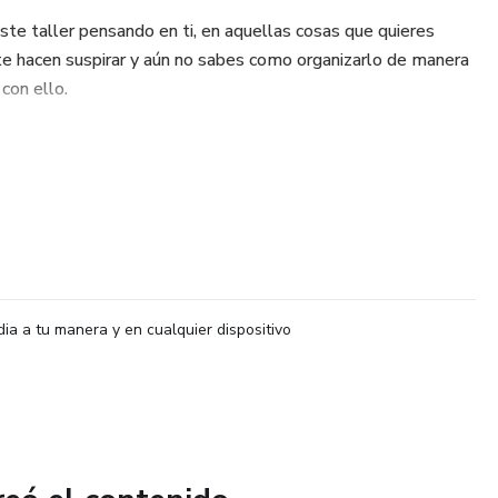
ste taller pensando en ti, en aquellas cosas que quieres
 te hacen suspirar y aún no sabes como organizarlo de manera
 con ello.
vida implica realizar una hermosa actividad que no solo es
tus objetivos, sino es mucho mas allá que se requiere
ook guia que descargarás una vez realices el pago.
dia a tu manera y en cualquier dispositivo
iales que tendrás que usar en este taller.