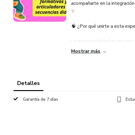
acompañarte en la integración
✨
🧠 ¿Por qué unirte a esta expe
La transversalidad no es solo 
saberes, activamos redes neu
Mostrar más
profunda. Bajo la guía de Miss
🛠️ Lo que lograrás en el taller
Detalles
Diseño Innovador: Crea secuen
reales de tus alumnos. 📝🌈
Garantía de 7 días
Estu
Neuroeducación: Identifica la i
desarrollo cerebral. 🧠🔍
Inteligencia Artificial: Domin