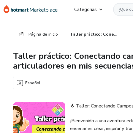
Ir
Ir
Ir
Categorías
al
a
al
contenido
la
pie
principal
página
de
Página de inicio
Taller práctico: Conectando campos formativos y ejes articuladores en mis secuencias didácticas
de
página
pago
Taller práctico: Conectando ca
articuladores en mis secuencia
Español
🌟 Taller: Conectando Campos
¡Bienvenido a una aventura ed
enseñar es crear, inspirar y t