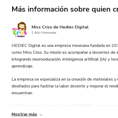
personalizadas, optimizando t
Más información sobre quien c
🎁 Beneficios Exclusivos de tu
Miss Criss de Hediec Digital
Prompts Especializados: Acce
1 Año Hotmarter
para usar todo el ciclo escolar.
HEDIEC Digital es una empresa mexicana fundada en 2017 
Este es el espacio donde cone
como Miss Criss. Su misión es acompañar a docentes de ed
integrando neuroeducación, inteligencia artificial (IA) y t
¡Prepárate para diseñar activi
aprendizaje.
🙌
La empresa se especializa en la creación de materiales y 
diseñados para facilitar la labor docente y mejorar el ren
encuentran:
✏️ Diplomados y talleres, como CATIREEN, que combina 
matemáticas de manera efectiva y atractiva.
Mostrar más