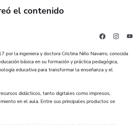
u tiempo de planeación sin perder tu esencia humana. 🤖✍️
reó el contenido
 Registro:
so a estructuras adaptadas a tu nivel y campo formativo
 📊🛠️
por la ingeniera y doctora Cristina Niño Navarro, conocida
ctar saberes es conectar cerebros.
ucación básica en su formación y práctica pedagógica,
ecnología educativa para transformar la enseñanza y el
dades que dejen huella y transformen tu práctica docente! 🌟
recursos didácticos, tanto digitales como impresos,
dimiento en el aula. Entre sus principales productos se
razonamiento lógico con neuroeducación para enseñar